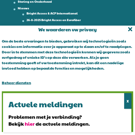
Storing en Onderhoud
Nieuws
Bright Access & ACP International
26-8-2025 Bright Access en Eurofiber
Werken bij
We waarderen uw privacy
Contact
Om de beste ervaringen te bieden, gebruiken wij technologieën zoals
cookies om informatie over je apparaat op te slaan en/of te raadplegen.
Over Bright Access
Door in te stemmen met deze technologieën kunnen wij gegevens zoals
surfgedrag of unieke ID's op deze site verwerken. Als je geen
Glasvezel voor ondernemers. Al 15 jaar is Bright Access dé glasvezel
toestemming geeft of uw toestemming intrekt, kan dit een nadelige
leverancier voor ondernemend Nederland. Bright Access maakt
invloed hebben op bepaalde functies en mogelijkheden.
glasvezel voor iedereen toegankelijk. De vraag is niet of u overstapt
op glasvezel, maar wanneer!
Beheer diensten
Alles accepteren
Alles afwijzen
Problemen met je verbinding?
Bekijk
hier
de actuele meldingen.
Bekijk voorkeuren
© 2024 Bright Access