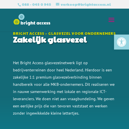
088 - 045 0 945
verkoop@brightaccess.nl
Tool
BRIGHT ACCESS – GLASVEZEL VOOR ONDERNEMERS
Zakelijk glasvezel
Het Bright Access glasvezelnetwerk ligt op
bedrijventerreinen door heel Nederland. Hierdoor is een
zakelijke 1:1 premium glasvezelverbinding binnen
handbereik voor alle
MKB-ondernemers. Dit realiseren we
in nauwe samenwerking met lokale en regionale ICT-
leveranciers. We doen niet aan vraagbundeling. We geven
een eerlijke prijs die van tevoren vaststaat en werken
zonder ingewikkelde kleine lettertjes.