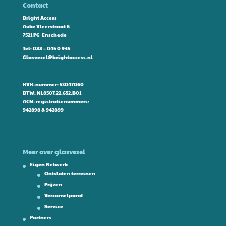
Contact
Bright Access
Auke Vleerstraat 6
7521 PG Enschede
Tel:
088 – 045 0 945
Glasvezel@brightaccess.nl
KVK-nummer: 53047060
BTW: NL8507.22.652.B01
ACM-registratienummers:
942898 & 942899
Meer over glasvezel
Eigen Netwerk
Ontsloten terreinen
Prijzen
Verzamelpand
Service
Partners