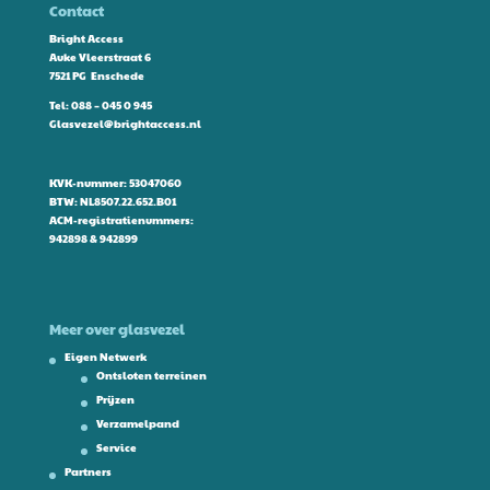
Contact
Bright Access
Auke Vleerstraat 6
7521 PG Enschede
Tel:
088 – 045 0 945
Glasvezel@brightaccess.nl
KVK-nummer: 53047060
BTW: NL8507.22.652.B01
ACM-registratienummers:
942898 & 942899
Meer over glasvezel
Eigen Netwerk
Ontsloten terreinen
Prijzen
Verzamelpand
Service
Partners