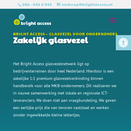
088 - 045 0 945
verkoop@brightaccess.nl
Tool
BRIGHT ACCESS – GLASVEZEL VOOR ONDERNEMERS
Zakelijk glasvezel
Het Bright Access glasvezelnetwerk ligt op
bedrijventerreinen door heel Nederland. Hierdoor is een
zakelijke 1:1 premium glasvezelverbinding binnen
handbereik voor alle
MKB-ondernemers. Dit realiseren we
in nauwe samenwerking met lokale en regionale ICT-
leveranciers. We doen niet aan vraagbundeling. We geven
een eerlijke prijs die van tevoren vaststaat en werken
zonder ingewikkelde kleine lettertjes.