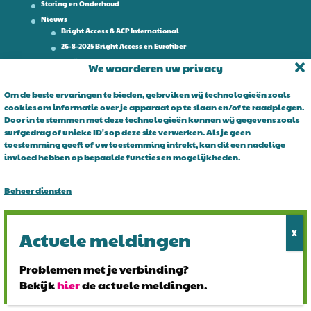
Storing en Onderhoud
Nieuws
Bright Access & ACP International
26-8-2025 Bright Access en Eurofiber
Werken bij
We waarderen uw privacy
Contact
Om de beste ervaringen te bieden, gebruiken wij technologieën zoals
cookies om informatie over je apparaat op te slaan en/of te raadplegen.
Over Bright Access
Door in te stemmen met deze technologieën kunnen wij gegevens zoals
surfgedrag of unieke ID's op deze site verwerken. Als je geen
Glasvezel voor ondernemers. Al 15 jaar is Bright Access dé glasvezel
toestemming geeft of uw toestemming intrekt, kan dit een nadelige
leverancier voor ondernemend Nederland. Bright Access maakt
invloed hebben op bepaalde functies en mogelijkheden.
glasvezel voor iedereen toegankelijk. De vraag is niet of u overstapt
op glasvezel, maar wanneer!
Beheer diensten
Alles accepteren
Alles afwijzen
Problemen met je verbinding?
Bekijk
hier
de actuele meldingen.
Bekijk voorkeuren
© 2024 Bright Access