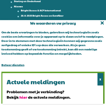
Storing en Onderhoud
Nieuws
Bright Access & ACP International
26-8-2025 Bright Access en Eurofiber
Werken bij
We waarderen uw privacy
Contact
Om de beste ervaringen te bieden, gebruiken wij technologieën zoals
cookies om informatie over je apparaat op te slaan en/of te raadplegen.
Over Bright Access
Door in te stemmen met deze technologieën kunnen wij gegevens zoals
surfgedrag of unieke ID's op deze site verwerken. Als je geen
Glasvezel voor ondernemers. Al 15 jaar is Bright Access dé glasvezel
toestemming geeft of uw toestemming intrekt, kan dit een nadelige
leverancier voor ondernemend Nederland. Bright Access maakt
invloed hebben op bepaalde functies en mogelijkheden.
glasvezel voor iedereen toegankelijk. De vraag is niet of u overstapt
op glasvezel, maar wanneer!
Beheer diensten
Alles accepteren
Alles afwijzen
Problemen met je verbinding?
Bekijk
hier
de actuele meldingen.
Bekijk voorkeuren
© 2024 Bright Access