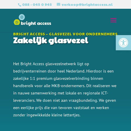
088 - 045 0 945
verkoop@brightaccess.nl
Tool
BRIGHT ACCESS – GLASVEZEL VOOR ONDERNEMERS
Zakelijk glasvezel
Het Bright Access glasvezelnetwerk ligt op
bedrijventerreinen door heel Nederland. Hierdoor is een
zakelijke 1:1 premium glasvezelverbinding binnen
handbereik voor alle
MKB-ondernemers. Dit realiseren we
in nauwe samenwerking met lokale en regionale ICT-
leveranciers. We doen niet aan vraagbundeling. We geven
een eerlijke prijs die van tevoren vaststaat en werken
zonder ingewikkelde kleine lettertjes.