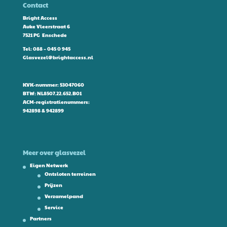
Contact
Bright Access
Auke Vleerstraat 6
7521 PG Enschede
Tel:
088 – 045 0 945
Glasvezel@brightaccess.nl
KVK-nummer: 53047060
BTW: NL8507.22.652.B01
ACM-registratienummers:
942898 & 942899
Meer over glasvezel
Eigen Netwerk
Ontsloten terreinen
Prijzen
Verzamelpand
Service
Partners