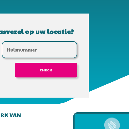
asvezel op uw locatie?
CHECK
ERK VAN