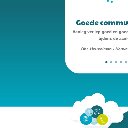
Goede commun
Aanleg verliep goed en goe
tijdens de aanl
Dhr. Heuvelman - Heuve