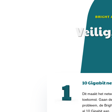
BRIGHT 
Veili
10 Gigabit n
Dit maakt het netwe
toekomst. Gaan d
probleem, de Brigh
al 10 Gigabit aan.