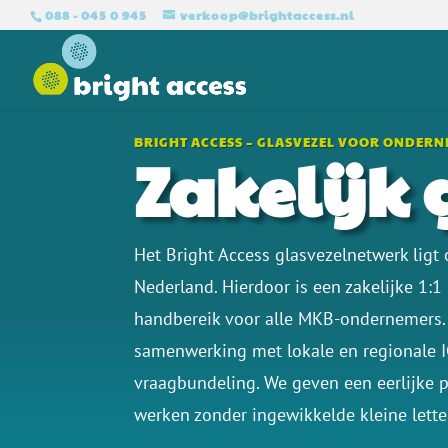
088 - 045 0 945
verkoop@brightaccess.nl
BRIGHT ACCESS – GLASVEZEL VOOR ONDER
Zakelijk 
Het Bright Access glasvezelnetwerk ligt
Nederland. Hierdoor is een zakelijke 1:
handbereik voor alle
MKB-ondernemers. 
samenwerking met lokale en regionale I
vraagbundeling. We geven een eerlijke pr
werken zonder ingewikkelde kleine letter