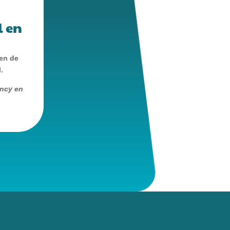
l en
 en de
.
ancy en