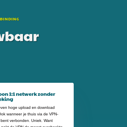
RBINDING
uwbaar
on 1:1 netwerk zonder
eking
 even hoge upload en download
Ook wanneer je thuis via de VPN-
 bent verbonden. Uniek. Want