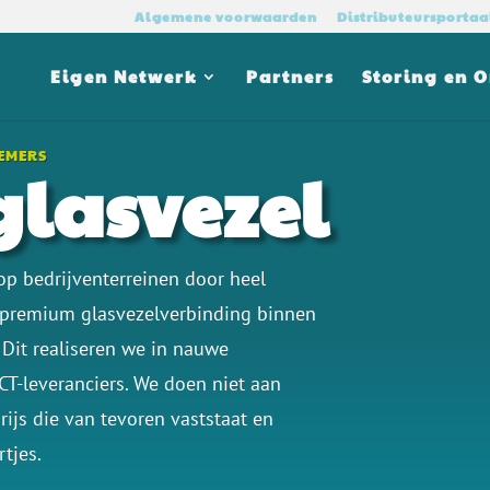
Algemene voorwaarden
Distributeursportaa
Eigen Netwerk
Partners
Storing en 
NEMERS
glasvezel
 op bedrijventerreinen door heel
1 premium glasvezelverbinding binnen
Dit realiseren we in nauwe
CT-leveranciers. We doen niet aan
ijs die van tevoren vaststaat en
tjes.