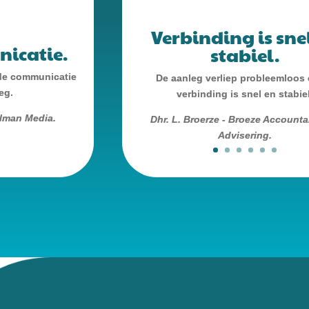
Verbinding is sne
icatie.
stabiel.
de communicatie
De aanleg verliep probleemloos
eg.
verbinding is snel en stabiel
lman Media.
Dhr. L. Broerze - Broeze Account
Advisering.