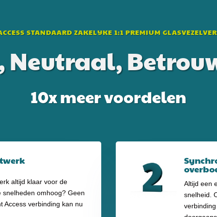
ACCESS STANDAARD ZAKELIJKE 1:1 PREMIUM GLASVEZELVE
g, Neutraal, Betro
10x meer voordelen
etwerk
Synchro
overbo
rk altijd klaar voor de
Altijd een
e snelheden omhoog? Geen
snelheid. 
t Access verbinding kan nu
verbinding