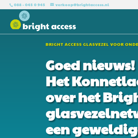
088 - 045 0 945
verkoop@brightaccess.nl
BRIGHT ACCESS GLASVEZEL VOOR OND
Goed nieuws!
Het Konnetla
over het Brig
glasvezelnetw
een geweldige