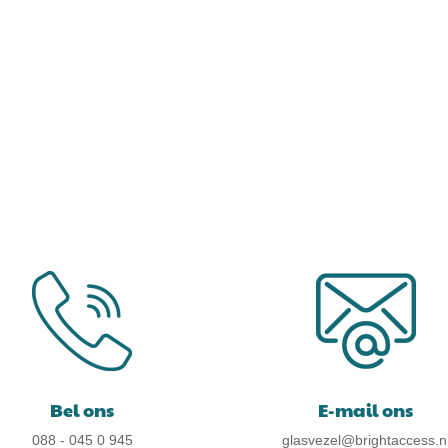
Bel ons
E-mail ons
088 - 045 0 945
glasvezel@brightaccess.n