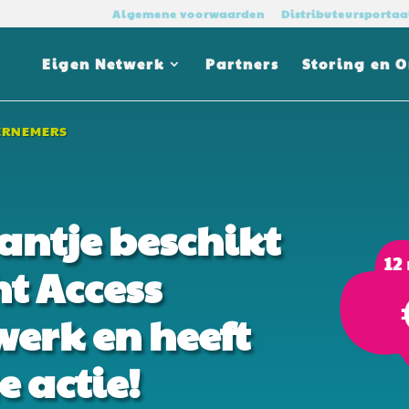
Algemene voorwaarden
Distributeursportaa
Eigen Netwerk
Partners
Storing en 
ERNEMERS
antje beschikt
ht Access
erk en heeft
 actie!