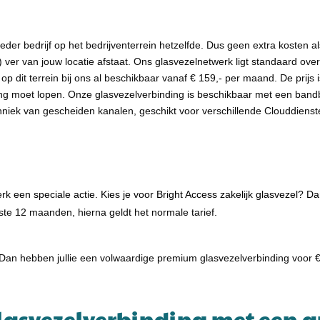
eder bedrijf op het bedrijventerrein hetzelfde. Dus geen extra kosten al
) ver van jouw locatie afstaat. Ons glasvezelnetwerk ligt standaard over
op dit terrein bij ons al beschikbaar vanaf € 159,- per maand. De prijs
ing moet lopen. Onze glasvezelverbinding is beschikbaar met een band
iek van gescheiden kanalen, geschikt voor verschillende Clouddiensten
k een speciale actie. Kies je voor Bright Access zakelijk glasvezel? Da
e 12 maanden, hierna geldt het normale tarief.
 Dan hebben jullie een volwaardige premium glasvezelverbinding voor
lasvezelverbinding met een 