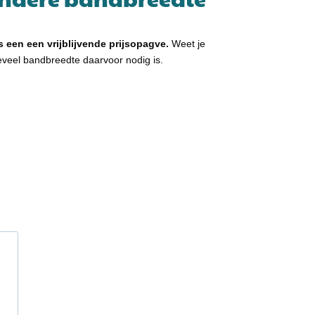
 een een vrijblijvende prijsopagve.
Weet je
hoeveel bandbreedte daarvoor nodig is.