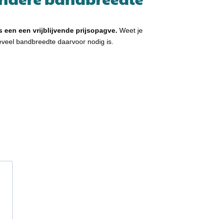
 een een vrijblijvende prijsopagve.
Weet je
hoeveel bandbreedte daarvoor nodig is.