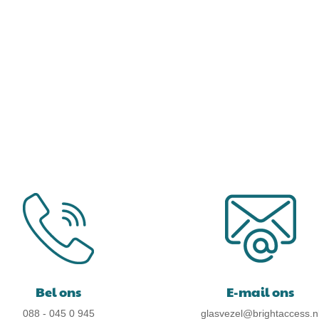
Bel ons
E-mail ons
088 - 045 0 945
glasvezel@brightaccess.n