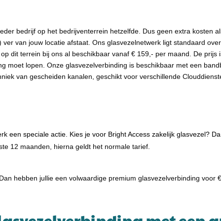
eder bedrijf op het bedrijventerrein hetzelfde. Dus geen extra kosten al
) ver van jouw locatie afstaat. Ons glasvezelnetwerk ligt standaard over
op dit terrein bij ons al beschikbaar vanaf € 159,- per maand. De prijs
ing moet lopen. Onze glasvezelverbinding is beschikbaar met een band
iek van gescheiden kanalen, geschikt voor verschillende Clouddiensten
k een speciale actie. Kies je voor Bright Access zakelijk glasvezel? Da
e 12 maanden, hierna geldt het normale tarief.
 Dan hebben jullie een volwaardige premium glasvezelverbinding voor
lasvezelverbinding met een 