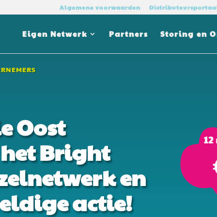
Algemene voorwaarden
Distributeursportaa
Eigen Netwerk
Partners
Storing en 
ERNEMERS
e Oost
 het Bright
ezelnetwerk en
eldige actie!