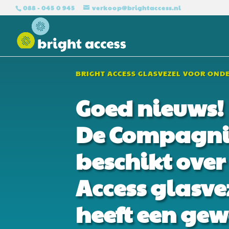
088 - 045 0 945
verkoop@brightaccess.nl
BRIGHT ACCESS GLASVEZEL VOOR OND
Goed nieuws!
De Compagni
beschikt over
Access glasv
heeft een gew