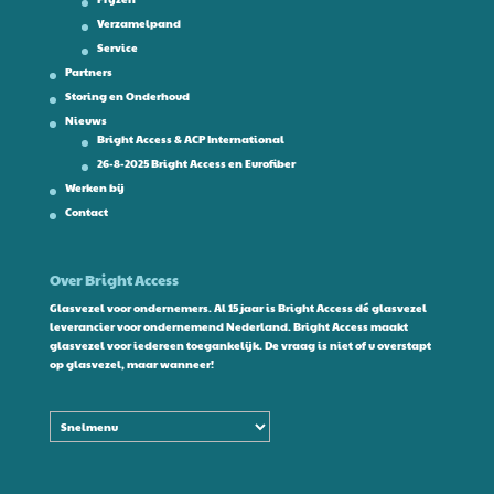
Verzamelpand
Service
Partners
Storing en Onderhoud
Nieuws
Bright Access & ACP International
26-8-2025 Bright Access en Eurofiber
Werken bij
Contact
Over Bright Access
Glasvezel voor ondernemers. Al 15 jaar is Bright Access dé glasvezel
leverancier voor ondernemend Nederland. Bright Access maakt
glasvezel voor iedereen toegankelijk. De vraag is niet of u overstapt
op glasvezel, maar wanneer!