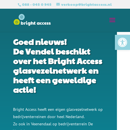
088 - 045 0 945
verkoop@brightaccess.nl
BRIGHT ACCESS GLASVEZEL VOOR ONDERNEMERS
Tool
Goed nieuws!
De Vendel beschikt
over het Bright Access
glasvezelnetwerk en
heeft een geweldige
actie!
Bright Access heeft een eigen glasvezelnetwerk op
bedrijventerreinen door heel Nederland.
Zo ook in Veenendaal op bedrijventerrein De