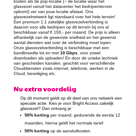
kosten als de pop-locatie (~ de locatie waar het
glasvezel vanuit het datacenter het bedrijventerrein
opkomt) ver van jouw locatie afstaat. Ons
glasvezelnetwerk ligt standaard over het hele terrein!
Een premium 1:1 zakelijke glasvezelverbinding is
daarom voor alle bedrijven op dit terrein bij ons al
beschikbaar vanaf € 159,- per maand. De prijs is alleen
afhankelijk van de gewenste snelheid en het gewenst
aantal diensten wat over de verbinding moet lopen.
Onze glasvezelverbinding is beschikbaar met een
bandbreedte tot en met
10 Gbps
, voor zowel
downloaden als uploaden! En door de unieke techniek
van gescheiden kanalen, geschikt voor verschillende
Clouddiensten zoals internet, telefonie, werken in de
Cloud, beveiliging etc.
Nu extra voordelig
Op dit moment geldt op dit deel van ons netwerk een
speciale actie. Kies je voor Bright Access zakelijk
glasvezel? Dan ontvang je:
50% korting
per maand, gedurende de eerste 12
maanden, hierna geldt het normale tarief.
50% korting
op de aansluitkosten.