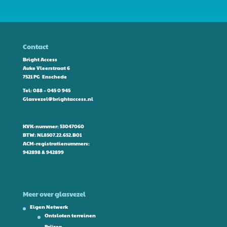
Contact
Bright Access
Auke Vleerstraat 6
7521 PG Enschede
Tel:
088 – 045 0 945
Glasvezel@brightaccess.nl
KVK-nummer: 53047060
BTW: NL8507.22.652.B01
ACM-registratienummers:
942898 & 942899
Meer over glasvezel
Eigen Netwerk
Ontsloten terreinen
Prijzen