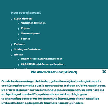
Meer over glasvezel
Eigen Netwerk
Ontsloten terreinen
Prijzen
Verzamelpand
Service
Partners
Storing en Onderhoud
Nieuws
Bright Access & ACP International
26-8-2025 Bright Access en Eurofiber
Werken bij
We waarderen uw privacy
Contact
Om de beste ervaringen te bieden, gebruiken wij technologieën zoals
cookies om informatie over je apparaat op te slaan en/of te raadplegen.
Over Bright Access
Door in te stemmen met deze technologieën kunnen wij gegevens zoals
surfgedrag of unieke ID's op deze site verwerken. Als je geen
Glasvezel voor ondernemers. Al 15 jaar is Bright Access dé glasvezel
toestemming geeft of uw toestemming intrekt, kan dit een nadelige
leverancier voor ondernemend Nederland. Bright Access maakt
invloed hebben op bepaalde functies en mogelijkheden.
glasvezel voor iedereen toegankelijk. De vraag is niet of u overstapt
op glasvezel, maar wanneer!