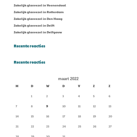
Zakelijk glasvezel in Veenendaal
Zakelijk glasvezel in Rotterdam
Zakelijk glasvezel in Den Haag
Zakelijk glasvezel in Delft
Zakelijk glasvezel in Delfgauw
Recente reacties
Recente reacties
maart 2022
M
D
W
D
V
Z
Z
1
2
3
4
5
6
7
8
9
10
11
12
13
14
15
16
17
18
19
20
21
22
23
24
25
26
27
28
29
30
31