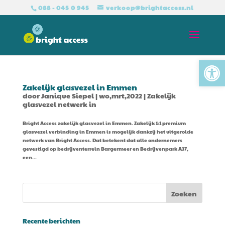
088 - 045 0 945
verkoop@brightaccess.nl
Tool
Zakelijk glasvezel in Emmen
door
Janique Siepel
|
wo,mrt,2022
|
Zakelijk
glasvezel netwerk in
Bright Access zakelijk glasvezel in Emmen. Zakelijk 1:1 premium
glasvezel verbinding in Emmen is mogelijk dankzij het uitgerolde
netwerk van Bright Access. Dat betekent dat alle ondernemers
gevestigd op bedrijventerrein Bargermeer en Bedrijvenpark A37,
een...
Recente berichten