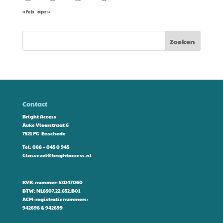
« feb
apr »
Contact
Bright Access
Auke Vleerstraat 6
7521 PG Enschede
Tel:
088 – 045 0 945
Glasvezel@brightaccess.nl
KVK-nummer: 53047060
BTW: NL8507.22.652.B01
ACM-registratienummers:
942898 & 942899