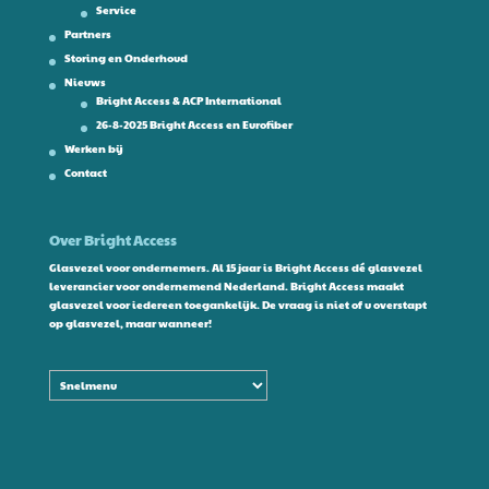
Service
Partners
Storing en Onderhoud
Nieuws
Bright Access & ACP International
26-8-2025 Bright Access en Eurofiber
Werken bij
Contact
Over Bright Access
Glasvezel voor ondernemers. Al 15 jaar is Bright Access dé glasvezel
leverancier voor ondernemend Nederland. Bright Access maakt
glasvezel voor iedereen toegankelijk. De vraag is niet of u overstapt
op glasvezel, maar wanneer!