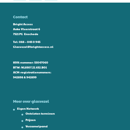
Contact
Bright Access
Auke Vleerstraat 6
7521 PG Enschede
Tel:
088 – 045 0 945
Glasvezel@brightaccess.nl
KVK-nummer: 53047060
BTW: NL8507.22.652.B01
ACM-registratienummers:
942898 & 942899
Meer over glasvezel
Eigen Netwerk
Ontsloten terreinen
Prijzen
Verzamelpand