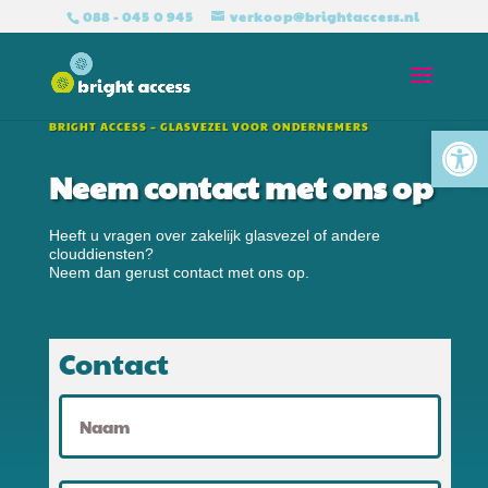
088 - 045 0 945
verkoop@brightaccess.nl
Tool
BRIGHT ACCESS – GLASVEZEL VOOR ONDERNEMERS
Neem contact met ons op
Heeft u vragen over zakelijk glasvezel of andere
clouddiensten?
Neem dan gerust contact met ons op.
Contact