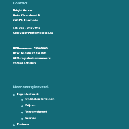
Contact
Bright Access
Auke Vleerstraat 6
7521 PG Enschede
Tel:
088 – 045 0 945
Glasvezel@brightaccess.nl
KVK-nummer: 53047060
BTW: NL8507.22.652.B01
ACM-registratienummers:
942898 & 942899
Meer over glasvezel
Eigen Netwerk
Ontsloten terreinen
Prijzen
Verzamelpand
Service
Partners