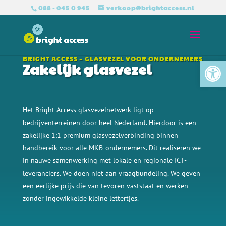
088 - 045 0 945
verkoop@brightaccess.nl
Tool
BRIGHT ACCESS – GLASVEZEL VOOR ONDERNEMERS
Zakelijk glasvezel
Het Bright Access glasvezelnetwerk ligt op
bedrijventerreinen door heel Nederland. Hierdoor is een
zakelijke 1:1 premium glasvezelverbinding binnen
handbereik voor alle
MKB-ondernemers. Dit realiseren we
in nauwe samenwerking met lokale en regionale ICT-
leveranciers. We doen niet aan vraagbundeling. We geven
een eerlijke prijs die van tevoren vaststaat en werken
zonder ingewikkelde kleine lettertjes.