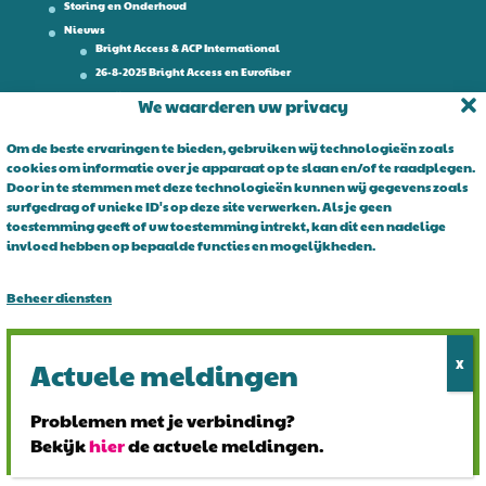
Storing en Onderhoud
Nieuws
Bright Access & ACP International
26-8-2025 Bright Access en Eurofiber
Werken bij
We waarderen uw privacy
Contact
Om de beste ervaringen te bieden, gebruiken wij technologieën zoals
cookies om informatie over je apparaat op te slaan en/of te raadplegen.
Over Bright Access
Door in te stemmen met deze technologieën kunnen wij gegevens zoals
surfgedrag of unieke ID's op deze site verwerken. Als je geen
Glasvezel voor ondernemers. Al 15 jaar is Bright Access dé glasvezel
toestemming geeft of uw toestemming intrekt, kan dit een nadelige
leverancier voor ondernemend Nederland. Bright Access maakt
invloed hebben op bepaalde functies en mogelijkheden.
glasvezel voor iedereen toegankelijk. De vraag is niet of u overstapt
op glasvezel, maar wanneer!
Beheer diensten
Alles accepteren
Alles afwijzen
Problemen met je verbinding?
Bekijk
hier
de actuele meldingen.
Bekijk voorkeuren
© 2024 Bright Access