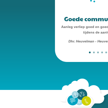
Goede commun
Aanleg verliep goed en goe
tijdens de aanl
Dhr. Heuvelman - Heuve