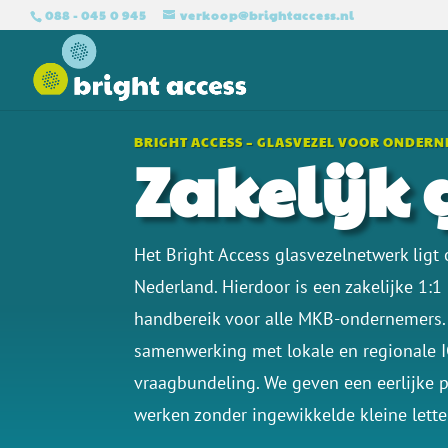
088 - 045 0 945
verkoop@brightaccess.nl
BRIGHT ACCESS – GLASVEZEL VOOR ONDER
Zakelijk 
Het Bright Access glasvezelnetwerk ligt
Nederland. Hierdoor is een zakelijke 1:
handbereik voor alle
MKB-ondernemers. 
samenwerking met lokale en regionale I
vraagbundeling. We geven een eerlijke pr
werken zonder ingewikkelde kleine letter