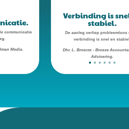
Verbinding is sne
icatie.
stabiel.
de communicatie
De aanleg verliep probleemloos
eg.
verbinding is snel en stabiel
lman Media.
Dhr. L. Broerze - Broeze Account
Advisering.