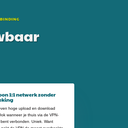
RBINDING
uwbaar
on 1:1 netwerk zonder
eking
 even hoge upload en download
Ook wanneer je thuis via de VPN-
 bent verbonden. Uniek. Want