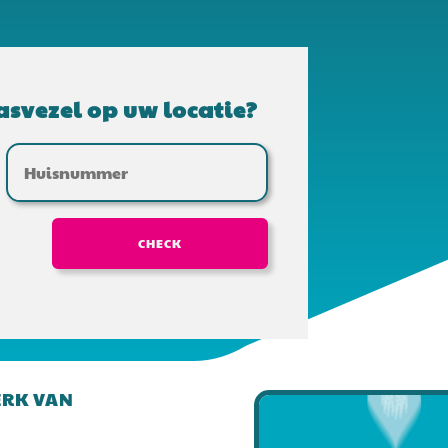
asvezel op uw locatie?
CHECK
ERK VAN