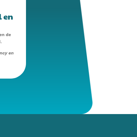
l en
 en de
.
ancy en