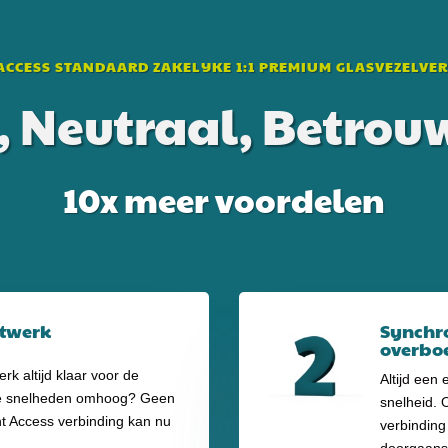
ACCESS STANDAARD ZAKELIJKE 1:1 PREMIUM GLASVEZELVE
g, Neutraal, Betro
10x meer voordelen
etwerk
Synchro
overbo
rk altijd klaar voor de
Altijd een
e snelheden omhoog? Geen
snelheid. 
t Access verbinding kan nu
verbinding