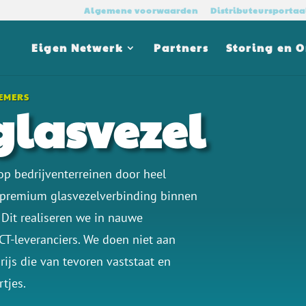
Algemene voorwaarden
Distributeursportaa
Eigen Netwerk
Partners
Storing en 
NEMERS
glasvezel
 op bedrijventerreinen door heel
1 premium glasvezelverbinding binnen
Dit realiseren we in nauwe
CT-leveranciers. We doen niet aan
ijs die van tevoren vaststaat en
tjes.