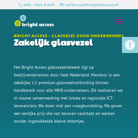
088 - 045 0 945
verkoop@brightaccess.nl
Tool
BRIGHT ACCESS – GLASVEZEL VOOR ONDERNEMERS
Zakelijk glasvezel
Het Bright Access glasvezelnetwerk ligt op
bedrijventerreinen door heel Nederland. Hierdoor is een
zakelijke 1:1 premium glasvezelverbinding binnen
handbereik voor alle
MKB-ondernemers. Dit realiseren we
in nauwe samenwerking met lokale en regionale ICT-
leveranciers. We doen niet aan vraagbundeling. We geven
een eerlijke prijs die van tevoren vaststaat en werken
zonder ingewikkelde kleine lettertjes.