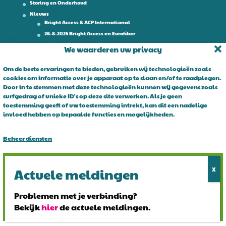
Storing en Onderhoud
Nieuws
Bright Access & ACP International
26-8-2025 Bright Access en Eurofiber
Werken bij
We waarderen uw privacy
Contact
Om de beste ervaringen te bieden, gebruiken wij technologieën zoals
cookies om informatie over je apparaat op te slaan en/of te raadplegen.
Over Bright Access
Door in te stemmen met deze technologieën kunnen wij gegevens zoals
surfgedrag of unieke ID's op deze site verwerken. Als je geen
Glasvezel voor ondernemers. Al 15 jaar is Bright Access dé glasvezel
toestemming geeft of uw toestemming intrekt, kan dit een nadelige
leverancier voor ondernemend Nederland. Bright Access maakt
invloed hebben op bepaalde functies en mogelijkheden.
glasvezel voor iedereen toegankelijk. De vraag is niet of u overstapt
op glasvezel, maar wanneer!
Beheer diensten
Alles accepteren
Alles afwijzen
Problemen met je verbinding?
Bekijk
hier
de actuele meldingen.
Bekijk voorkeuren
© 2024 Bright Access