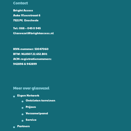
Contact
Bright Access
Auke Vleerstraat 6
7521 PG Enschede
Tel:
088 – 045 0 945
Glasvezel@brightaccess.nl
KVK-nummer: 53047060
BTW: NL8507.22.652.B01
ACM-registratienummers:
942898 & 942899
Meer over glasvezel
Eigen Netwerk
Ontsloten terreinen
Prijzen
Verzamelpand
Service
Partners