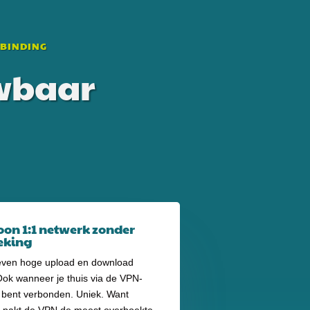
RBINDING
uwbaar
on 1:1 netwerk zonder
eking
 even hoge upload en download
Ook wanneer je thuis via de VPN-
 bent verbonden. Uniek. Want