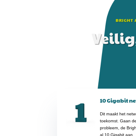
BRIGHT 
Veili
10 Gigabit n
Dit maakt het netwe
toekomst. Gaan d
probleem, de Brigh
al 10 Gigabit aan.