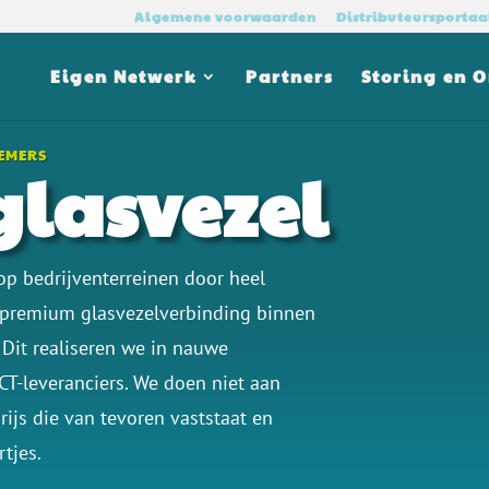
Algemene voorwaarden
Distributeursportaa
Eigen Netwerk
Partners
Storing en 
NEMERS
glasvezel
 op bedrijventerreinen door heel
1 premium glasvezelverbinding binnen
Dit realiseren we in nauwe
CT-leveranciers. We doen niet aan
ijs die van tevoren vaststaat en
tjes.