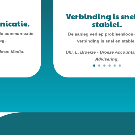
Verbinding is sne
icatie.
stabiel.
de communicatie
De aanleg verliep probleemloos
eg.
verbinding is snel en stabiel
lman Media.
Dhr. L. Broerze - Broeze Account
Advisering.