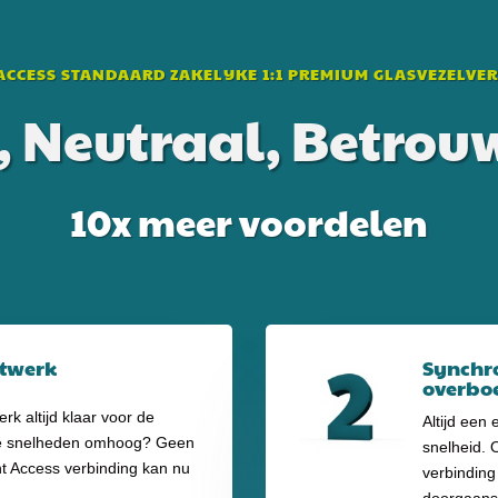
ACCESS STANDAARD ZAKELIJKE 1:1 PREMIUM GLASVEZELVE
g, Neutraal, Betro
10x meer voordelen
etwerk
Synchro
overbo
rk altijd klaar voor de
Altijd een
e snelheden omhoog? Geen
snelheid. 
t Access verbinding kan nu
verbinding