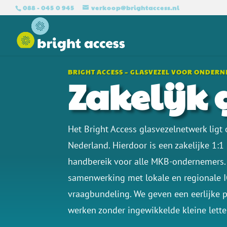
088 - 045 0 945
verkoop@brightaccess.nl
BRIGHT ACCESS – GLASVEZEL VOOR ONDER
Zakelijk 
Het Bright Access glasvezelnetwerk ligt
Nederland. Hierdoor is een zakelijke 1:
handbereik voor alle
MKB-ondernemers. 
samenwerking met lokale en regionale I
vraagbundeling. We geven een eerlijke pr
werken zonder ingewikkelde kleine letter