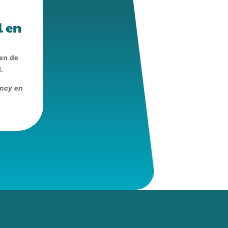
l en
 en de
.
ancy en