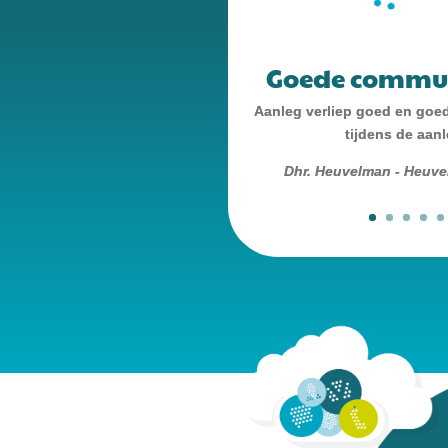
Goede commun
Aanleg verliep goed en goe
tijdens de aanl
Dhr. Heuvelman - Heuve