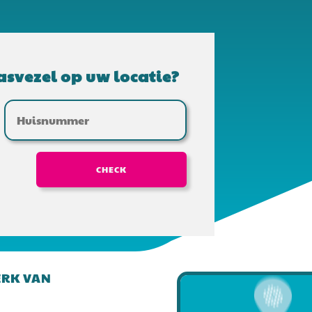
asvezel op uw locatie?
CHECK
ERK VAN