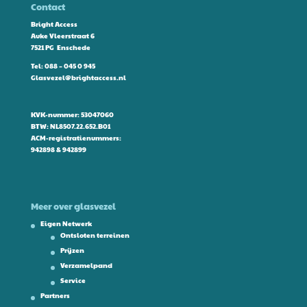
Contact
Bright Access
Auke Vleerstraat 6
7521 PG Enschede
Tel:
088 – 045 0 945
Glasvezel@brightaccess.nl
KVK-nummer: 53047060
BTW: NL8507.22.652.B01
ACM-registratienummers:
942898 & 942899
Meer over glasvezel
Eigen Netwerk
Ontsloten terreinen
Prijzen
Verzamelpand
Service
Partners