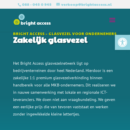
088 - 045 0 945
verkoop@brightaccess.nl
Tool
BRIGHT ACCESS – GLASVEZEL VOOR ONDERNEMERS
Zakelijk glasvezel
Het Bright Access glasvezelnetwerk ligt op
bedrijventerreinen door heel Nederland. Hierdoor is een
zakelijke 1:1 premium glasvezelverbinding binnen
handbereik voor alle
MKB-ondernemers. Dit realiseren we
in nauwe samenwerking met lokale en regionale ICT-
leveranciers. We doen niet aan vraagbundeling. We geven
een eerlijke prijs die van tevoren vaststaat en werken
zonder ingewikkelde kleine lettertjes.