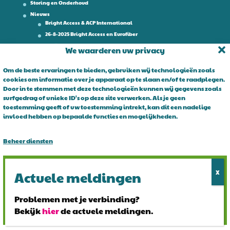
Storing en Onderhoud
Nieuws
Bright Access & ACP International
26-8-2025 Bright Access en Eurofiber
Werken bij
We waarderen uw privacy
Contact
Om de beste ervaringen te bieden, gebruiken wij technologieën zoals
cookies om informatie over je apparaat op te slaan en/of te raadplegen.
Over Bright Access
Door in te stemmen met deze technologieën kunnen wij gegevens zoals
surfgedrag of unieke ID's op deze site verwerken. Als je geen
Glasvezel voor ondernemers. Al 15 jaar is Bright Access dé glasvezel
toestemming geeft of uw toestemming intrekt, kan dit een nadelige
leverancier voor ondernemend Nederland. Bright Access maakt
invloed hebben op bepaalde functies en mogelijkheden.
glasvezel voor iedereen toegankelijk. De vraag is niet of u overstapt
op glasvezel, maar wanneer!
Beheer diensten
Alles accepteren
Alles afwijzen
Problemen met je verbinding?
Bekijk
hier
de actuele meldingen.
Bekijk voorkeuren
© 2024 Bright Access