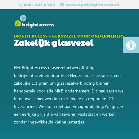
088 - 045 0 945
verkoop@brightaccess.nl
Tool
BRIGHT ACCESS – GLASVEZEL VOOR ONDERNEMERS
Zakelijk glasvezel
Het Bright Access glasvezelnetwerk ligt op
bedrijventerreinen door heel Nederland. Hierdoor is een
zakelijke 1:1 premium glasvezelverbinding binnen
handbereik voor alle
MKB-ondernemers. Dit realiseren we
in nauwe samenwerking met lokale en regionale ICT-
leveranciers. We doen niet aan vraagbundeling. We geven
een eerlijke prijs die van tevoren vaststaat en werken
zonder ingewikkelde kleine lettertjes.