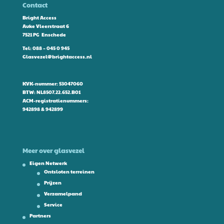
Contact
Bright Access
Auke Vleerstraat 6
7521 PG Enschede
Tel:
088 – 045 0 945
Glasvezel@brightaccess.nl
KVK-nummer: 53047060
BTW: NL8507.22.652.B01
ACM-registratienummers:
942898 & 942899
Meer over glasvezel
Eigen Netwerk
Ontsloten terreinen
Prijzen
Verzamelpand
Service
Partners