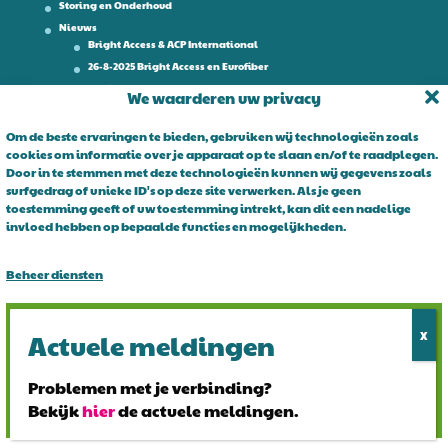
Storing en Onderhoud
Nieuws
Bright Access & ACP International
26-8-2025 Bright Access en Eurofiber
Werken bij
We waarderen uw privacy
Contact
Om de beste ervaringen te bieden, gebruiken wij technologieën zoals
cookies om informatie over je apparaat op te slaan en/of te raadplegen.
Over Bright Access
Door in te stemmen met deze technologieën kunnen wij gegevens zoals
surfgedrag of unieke ID's op deze site verwerken. Als je geen
Glasvezel voor ondernemers. Al 15 jaar is Bright Access dé glasvezel
toestemming geeft of uw toestemming intrekt, kan dit een nadelige
leverancier voor ondernemend Nederland. Bright Access maakt
invloed hebben op bepaalde functies en mogelijkheden.
glasvezel voor iedereen toegankelijk. De vraag is niet of u overstapt
op glasvezel, maar wanneer!
Beheer diensten
Alles accepteren
Alles afwijzen
Problemen met je verbinding?
Bekijk
hier
de actuele meldingen.
Bekijk voorkeuren
© 2024 Bright Access