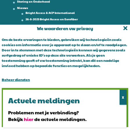
Storing en Onderhoud
Nieuws
Bright Access & ACP International
26-8-2025 Bright Access en Eurofiber
Werken bij
We waarderen uw privacy
Contact
Om de beste ervaringen te bieden, gebruiken wij technologieën zoals
cookies om informatie over je apparaat op te slaan en/of te raadplegen.
Over Bright Access
Door in te stemmen met deze technologieën kunnen wij gegevens zoals
surfgedrag of unieke ID's op deze site verwerken. Als je geen
Glasvezel voor ondernemers. Al 15 jaar is Bright Access dé glasvezel
toestemming geeft of uw toestemming intrekt, kan dit een nadelige
leverancier voor ondernemend Nederland. Bright Access maakt
invloed hebben op bepaalde functies en mogelijkheden.
glasvezel voor iedereen toegankelijk. De vraag is niet of u overstapt
op glasvezel, maar wanneer!
Beheer diensten
Alles accepteren
Alles afwijzen
Problemen met je verbinding?
Bekijk
hier
de actuele meldingen.
Bekijk voorkeuren
© 2024 Bright Access