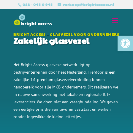
088 - 045 0 945
verkoop@brightaccess.nl
Tool
BRIGHT ACCESS – GLASVEZEL VOOR ONDERNEMERS
Zakelijk glasvezel
Het Bright Access glasvezelnetwerk ligt op
bedrijventerreinen door heel Nederland. Hierdoor is een
zakelijke 1:1 premium glasvezelverbinding binnen
handbereik voor alle
MKB-ondernemers. Dit realiseren we
in nauwe samenwerking met lokale en regionale ICT-
leveranciers. We doen niet aan vraagbundeling. We geven
een eerlijke prijs die van tevoren vaststaat en werken
zonder ingewikkelde kleine lettertjes.