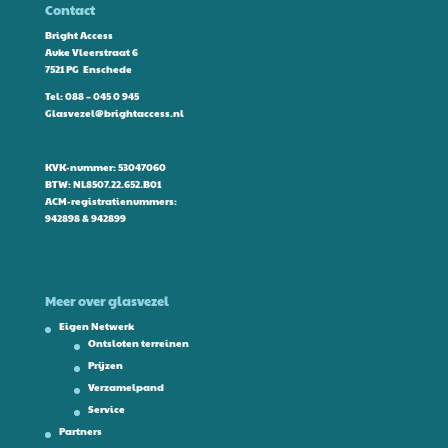
Contact
Bright Access
Auke Vleerstraat 6
7521 PG Enschede
Tel:
088 – 045 0 945
Glasvezel@brightaccess.nl
KVK-nummer: 53047060
BTW: NL8507.22.652.B01
ACM-registratienummers:
942898 & 942899
Meer over glasvezel
Eigen Netwerk
Ontsloten terreinen
Prijzen
Verzamelpand
Service
Partners