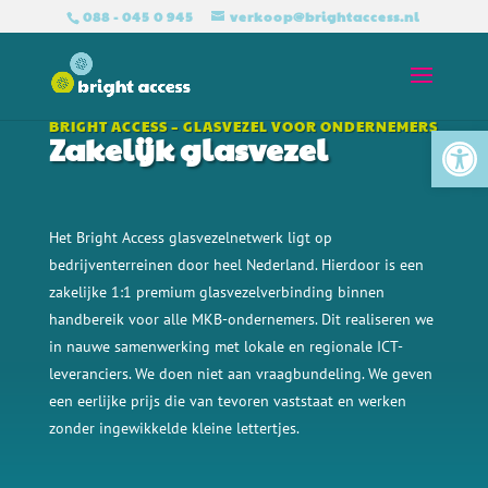
088 - 045 0 945
verkoop@brightaccess.nl
Tool
BRIGHT ACCESS – GLASVEZEL VOOR ONDERNEMERS
Zakelijk glasvezel
Het Bright Access glasvezelnetwerk ligt op
bedrijventerreinen door heel Nederland. Hierdoor is een
zakelijke 1:1 premium glasvezelverbinding binnen
handbereik voor alle
MKB-ondernemers. Dit realiseren we
in nauwe samenwerking met lokale en regionale ICT-
leveranciers. We doen niet aan vraagbundeling. We geven
een eerlijke prijs die van tevoren vaststaat en werken
zonder ingewikkelde kleine lettertjes.