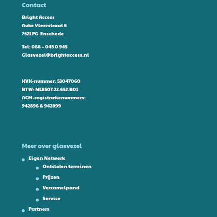
Contact
Bright Access
Auke Vleerstraat 6
7521 PG Enschede
Tel:
088 – 045 0 945
Glasvezel@brightaccess.nl
KVK-nummer: 53047060
BTW: NL8507.22.652.B01
ACM-registratienummers:
942898 & 942899
Meer over glasvezel
Eigen Netwerk
Ontsloten terreinen
Prijzen
Verzamelpand
Service
Partners