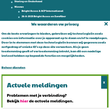
Storing en Onderhoud
Nieuws
Bright Access & ACP International
26-8-2025 Bright Access en Eurofiber
Werken bij
We waarderen uw privacy
Contact
Om de beste ervaringen te bieden, gebruiken wij technologieën zoals
cookies om informatie over je apparaat op te slaan en/of te raadplegen.
Over Bright Access
Door in te stemmen met deze technologieën kunnen wij gegevens zoals
surfgedrag of unieke ID's op deze site verwerken. Als je geen
Glasvezel voor ondernemers. Al 15 jaar is Bright Access dé glasvezel
toestemming geeft of uw toestemming intrekt, kan dit een nadelige
leverancier voor ondernemend Nederland. Bright Access maakt
invloed hebben op bepaalde functies en mogelijkheden.
glasvezel voor iedereen toegankelijk. De vraag is niet of u overstapt
op glasvezel, maar wanneer!
Beheer diensten
Alles accepteren
Alles afwijzen
Problemen met je verbinding?
Bekijk
hier
de actuele meldingen.
Bekijk voorkeuren
© 2024 Bright Access