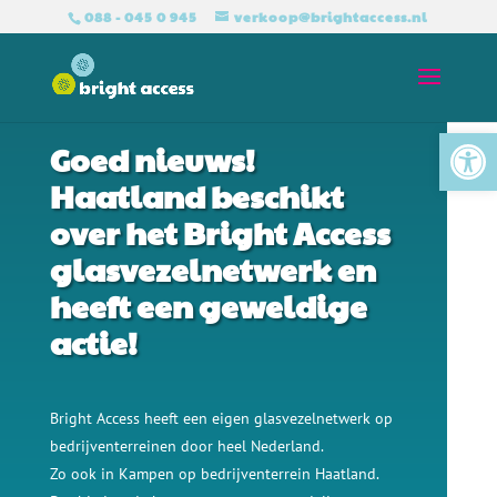
088 - 045 0 945
verkoop@brightaccess.nl
BRIGHT ACCESS GLASVEZEL VOOR ONDERNEMERS
Tool
Goed nieuws!
Haatland beschikt
over het Bright Access
glasvezelnetwerk en
heeft een geweldige
actie!
Bright Access heeft een eigen glasvezelnetwerk op
bedrijventerreinen door heel Nederland.
Zo ook in Kampen op bedrijventerrein Haatland.