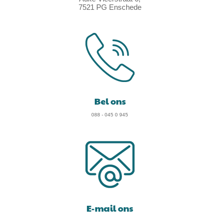
7521 PG Enschede
Bel ons
088 - 045 0 945
E-mail ons