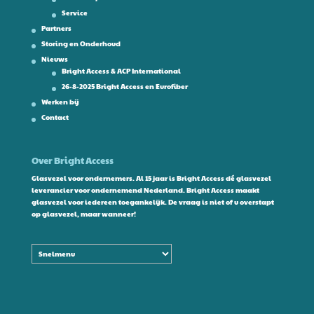
Service
Partners
Storing en Onderhoud
Nieuws
Bright Access & ACP International
26-8-2025 Bright Access en Eurofiber
Werken bij
Contact
Over Bright Access
Glasvezel voor ondernemers. Al 15 jaar is Bright Access dé glasvezel
leverancier voor ondernemend Nederland. Bright Access maakt
glasvezel voor iedereen toegankelijk. De vraag is niet of u overstapt
op glasvezel, maar wanneer!