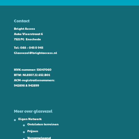
Contact
Bright Access
Auke Vleerstraat 6
7521 PG Enschede
Tel:
088 – 045 0 945
Glasvezel@brightaccess.nl
KVK-nummer: 53047060
BTW: NL8507.22.652.B01
ACM-registratienummers:
942898 & 942899
Meer over glasvezel
Eigen Netwerk
Ontsloten terreinen
Prijzen
Verzamelpand