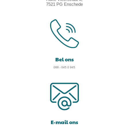
7521 PG Enschede
Bel ons
088 - 045 0 945
E-mail ons