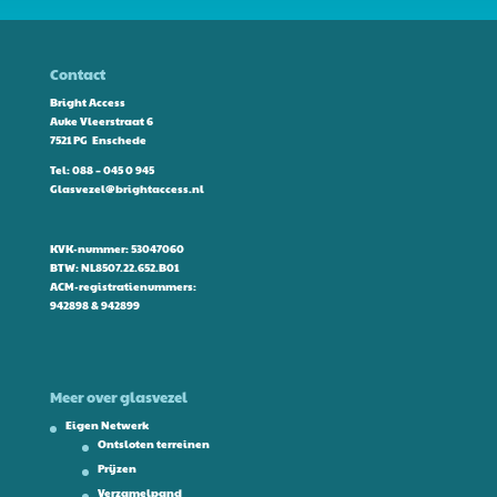
Contact
Bright Access
Auke Vleerstraat 6
7521 PG Enschede
Tel:
088 – 045 0 945
Glasvezel@brightaccess.nl
KVK-nummer: 53047060
BTW: NL8507.22.652.B01
ACM-registratienummers:
942898 & 942899
Meer over glasvezel
Eigen Netwerk
Ontsloten terreinen
Prijzen
Verzamelpand