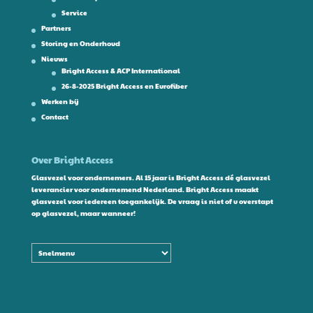
Service
Partners
Storing en Onderhoud
Nieuws
Bright Access & ACP International
26-8-2025 Bright Access en Eurofiber
Werken bij
Contact
Over Bright Access
Glasvezel voor ondernemers. Al 15 jaar is Bright Access dé glasvezel
leverancier voor ondernemend Nederland. Bright Access maakt
glasvezel voor iedereen toegankelijk. De vraag is niet of u overstapt
op glasvezel, maar wanneer!