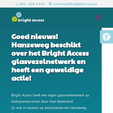
088 - 045 0 945
verkoop@brightaccess.nl
BRIGHT ACCESS GLASVEZEL VOOR ONDERNEMERS
Tool
Goed nieuws!
Hanzeweg beschikt
over het Bright Access
glasvezelnetwerk en
heeft een geweldige
actie!
Bright Access heeft een eigen glasvezelnetwerk op
bedrijventerreinen door heel Nederland.
Zo ook in Lochem op bedrijventerrein Hanzeweg.