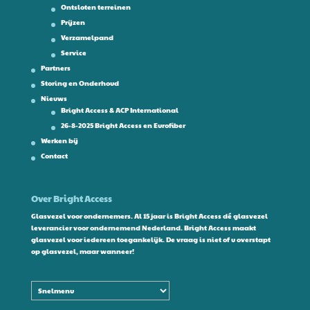
Ontsloten terreinen
Prijzen
Verzamelpand
Service
Partners
Storing en Onderhoud
Nieuws
Bright Access & ACP International
26-8-2025 Bright Access en Eurofiber
Werken bij
Contact
Over Bright Access
Glasvezel voor ondernemers. Al 15 jaar is Bright Access dé glasvezel
leverancier voor ondernemend Nederland. Bright Access maakt
glasvezel voor iedereen toegankelijk. De vraag is niet of u overstapt
op glasvezel, maar wanneer!