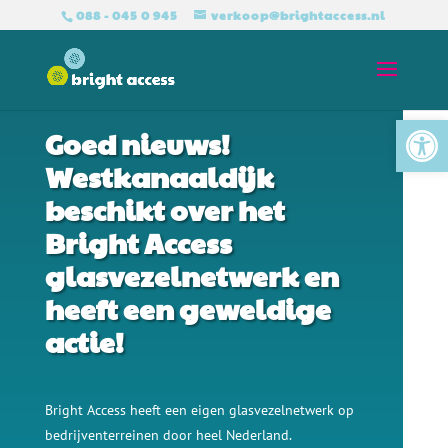
088 - 045 0 945
verkoop@brightaccess.nl
BRIGHT ACCESS GLASVEZEL VOOR ONDERNEMERS
Tool
Goed nieuws!
Westkanaaldijk
beschikt over het
Bright Access
glasvezelnetwerk en
heeft een geweldige
actie!
Bright Access heeft een eigen glasvezelnetwerk op
bedrijventerreinen door heel Nederland.