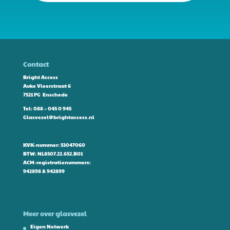
Contact
Bright Access
Auke Vleerstraat 6
7521 PG Enschede
Tel:
088 – 045 0 945
Glasvezel@brightaccess.nl
KVK-nummer: 53047060
BTW: NL8507.22.652.B01
ACM-registratienummers:
942898 & 942899
Meer over glasvezel
Eigen Netwerk