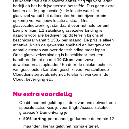
De kosten van een glasvezelaansluiting zijn voor ieder
bedrijf op het bedrijventerrein hetzelfde. Dus geen extra
kosten als de pop-locatie (~ de locatie waar het
glasvezel vanuit het datacenter het bedrijventerrein
opkomt) ver van jouw locatie afstaat. Ons
glasvezelnetwerk ligt standaard over het hele terrein!
Een premium 1:1 zakelijke glasvezelverbinding is
daarom voor alle bedrijven op dit terrein bij ons al
beschikbaar vanaf € 159,- per maand. De prijs is alleen
afhankelijk van de gewenste snelheid en het gewenst
aantal diensten wat over de verbinding moet lopen.
Onze glasvezelverbinding is beschikbaar met een
bandbreedte tot en met
10 Gbps
, voor zowel
downloaden als uploaden! En door de unieke techniek
van gescheiden kanalen, geschikt voor verschillende
Clouddiensten zoals internet, telefonie, werken in de
Cloud, beveiliging etc.
Nu extra voordelig
Op dit moment geldt op dit deel van ons netwerk een
speciale actie. Kies je voor Bright Access zakelijk
glasvezel? Dan ontvang je:
50% korting
per maand, gedurende de eerste 12
maanden, hierna geldt het normale tarief.