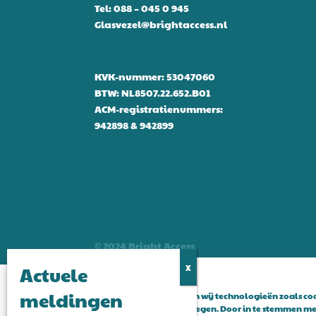
Tel:
088 – 045 0 945
Glasvezel@brightaccess.nl
KVK-nummer: 53047060
BTW: NL8507.22.652.B01
ACM-registratienummers:
942898 & 942899
© 2024 Bright Access
Om de beste ervaringen te bieden, gebruiken wij technologieën zoals c
over je apparaat op te slaan en/of te raadplegen. Door in te stemmen me