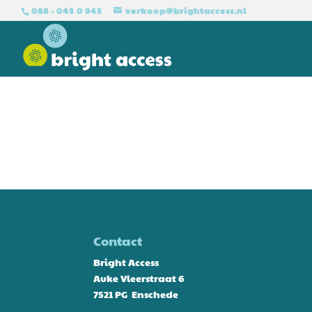
088 - 045 0 945
verkoop@brightaccess.nl
Contact
Bright Access
Auke Vleerstraat 6
7521 PG Enschede