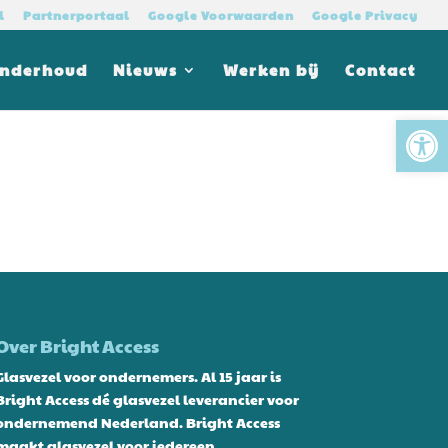
l
Partnerportaal
Google Voorwaarden
Google Privacy
Onderhoud
Nieuws
Werken bij
Contact
Tool
Over Bright Access
Glasvezel voor ondernemers. Al 15 jaar is
Bright Access dé glasvezel leverancier voor
ondernemend Nederland. Bright Access
maakt glasvezel voor iedereen