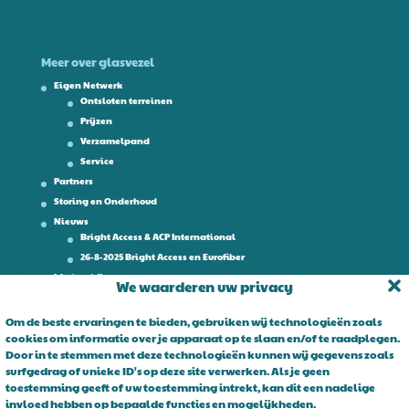
Meer over glasvezel
Eigen Netwerk
Ontsloten terreinen
Prijzen
Verzamelpand
Service
Partners
Storing en Onderhoud
Nieuws
Bright Access & ACP International
26-8-2025 Bright Access en Eurofiber
Werken bij
We waarderen uw privacy
Contact
Om de beste ervaringen te bieden, gebruiken wij technologieën zoals
cookies om informatie over je apparaat op te slaan en/of te raadplegen.
Over Bright Access
Door in te stemmen met deze technologieën kunnen wij gegevens zoals
surfgedrag of unieke ID's op deze site verwerken. Als je geen
Glasvezel voor ondernemers. Al 15 jaar is Bright Access dé glasvezel
toestemming geeft of uw toestemming intrekt, kan dit een nadelige
leverancier voor ondernemend Nederland. Bright Access maakt
invloed hebben op bepaalde functies en mogelijkheden.
glasvezel voor iedereen toegankelijk. De vraag is niet of u overstapt