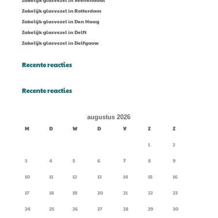
Zakelijk glasvezel in Veenendaal
Zakelijk glasvezel in Rotterdam
Zakelijk glasvezel in Den Haag
Zakelijk glasvezel in Delft
Zakelijk glasvezel in Delfgauw
Recente reacties
Recente reacties
augustus 2026
M
D
W
D
V
Z
Z
1
2
3
4
5
6
7
8
9
10
11
12
13
14
15
16
17
18
19
20
21
22
23
24
25
26
27
28
29
30