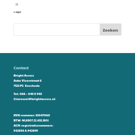
31
« apr
Contact
Bright Access
Auke Vleerstraat 6
7521 PG Enschede
Tel:
088 – 045 0 945
Glasvezel@brightaccess.nl
KVK-nummer: 53047060
BTW: NL8507.22.652.B01
ACM-registratienummers:
942898 & 942899