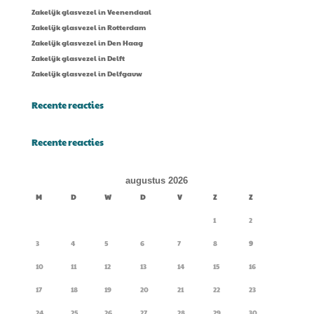
Zakelijk glasvezel in Veenendaal
Zakelijk glasvezel in Rotterdam
Zakelijk glasvezel in Den Haag
Zakelijk glasvezel in Delft
Zakelijk glasvezel in Delfgauw
Recente reacties
Recente reacties
augustus 2026
M
D
W
D
V
Z
Z
1
2
3
4
5
6
7
8
9
10
11
12
13
14
15
16
17
18
19
20
21
22
23
24
25
26
27
28
29
30