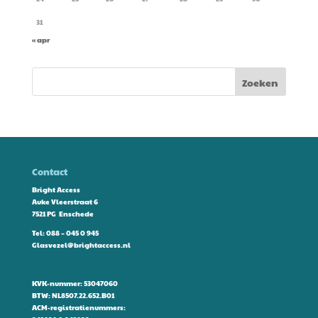
31
« apr
Contact
Bright Access
Auke Vleerstraat 6
7521 PG Enschede
Tel:
088 – 045 0 945
Glasvezel@brightaccess.nl
KVK-nummer: 53047060
BTW: NL8507.22.652.B01
ACM-registratienummers: