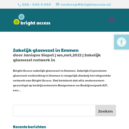
088 - 045 0 945
verkoop@brightaccess.nl
Tool
Zakelijk glasvezel in Emmen
door
Janique Siepel
|
wo,mrt,2022
|
Zakelijk
glasvezel netwerk in
Bright Access zakelijk glasvezel in Emmen. Zakelijk 1:1 premium
glasvezel verbinding in Emmen is mogelijk dankzij het uitgerolde
netwerk van Bright Access. Dat betekent dat alle ondernemers
gevestigd op bedrijventerrein Bargermeer en Bedrijvenpark A37,
een...
Recente berichten