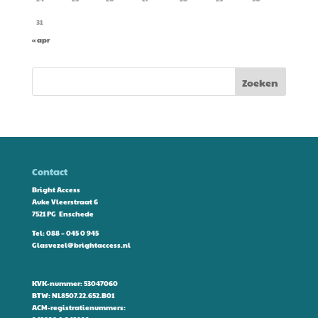
31
« apr
Contact
Bright Access
Auke Vleerstraat 6
7521 PG Enschede
Tel:
088 – 045 0 945
Glasvezel@brightaccess.nl
KVK-nummer: 53047060
BTW: NL8507.22.652.B01
ACM-registratienummers: