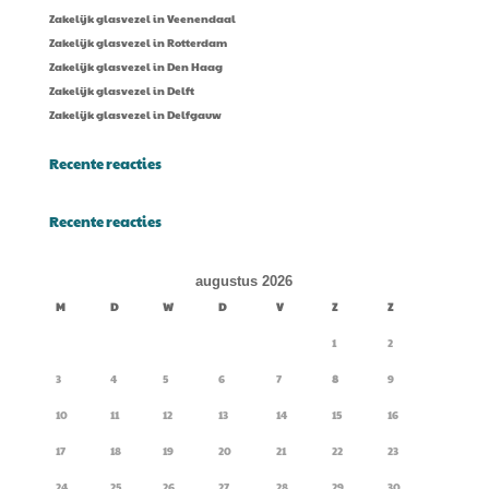
Zakelijk glasvezel in Veenendaal
Zakelijk glasvezel in Rotterdam
Zakelijk glasvezel in Den Haag
Zakelijk glasvezel in Delft
Zakelijk glasvezel in Delfgauw
Recente reacties
Recente reacties
augustus 2026
M
D
W
D
V
Z
Z
1
2
3
4
5
6
7
8
9
10
11
12
13
14
15
16
17
18
19
20
21
22
23
24
25
26
27
28
29
30