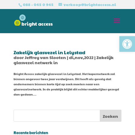
088 - 045 0 945
verkoop@brightaccess.nl
Tool
Zakelijk glasvezel in Lelystad
door
Jeffrey van Slooten
|
di,nov,2022
|
Zakelijk
glasvezel netwerk in
Bright Access zakelijk glasvezel in Lelystad. Het kopernetwerk zal
binnen ongeveer twee jaar verdwijnen. Dit heeft als gevolg dat
ondernemers binnen korte tijd op zoek moeten naar een
glasvezelnetwerk. In de praktijk blijkt dit echter makkelijker gezegd
dan gedaan....
Recente berichten