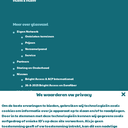
942898 & 942899
Meer over glasvezel
Eigen Netwerk
Ontsloten terreinen
Prijzen
Verzamelpand
Service
Partners
Storing en Onderhoud
Nieuws
Bright Access & ACP International
26-8-2025 Bright Access en Eurofiber
Werken bij
We waarderen uw privacy
Contact
Om de beste ervaringen te bieden, gebruiken wij technologieën zoals
cookies om informatie over je apparaat op te slaan en/of te raadplegen.
Over Bright Access
Door in te stemmen met deze technologieën kunnen wij gegevens zoals
surfgedrag of unieke ID's op deze site verwerken. Als je geen
Glasvezel voor ondernemers. Al 15 jaar is Bright Access dé glasvezel
toestemming geeft of uw toestemming intrekt, kan dit een nadelige
leverancier voor ondernemend Nederland. Bright Access maakt