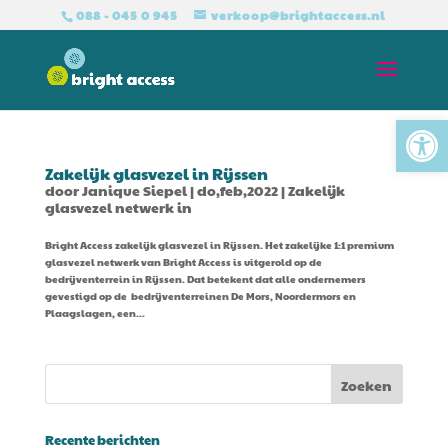
088 - 045 0 945
verkoop@brightaccess.nl
Tool
Zakelijk glasvezel in Rijssen
door
Janique Siepel
|
do,feb,2022
|
Zakelijk
glasvezel netwerk in
Bright Access zakelijk glasvezel in Rijssen. Het zakelijke 1:1 premium
glasvezel netwerk van Bright Access is uitgerold op de
bedrijventerrein in Rijssen. Dat betekent dat alle ondernemers
gevestigd op de bedrijventerreinen De Mors, Noordermors en
Plaagslagen, een...
Recente berichten