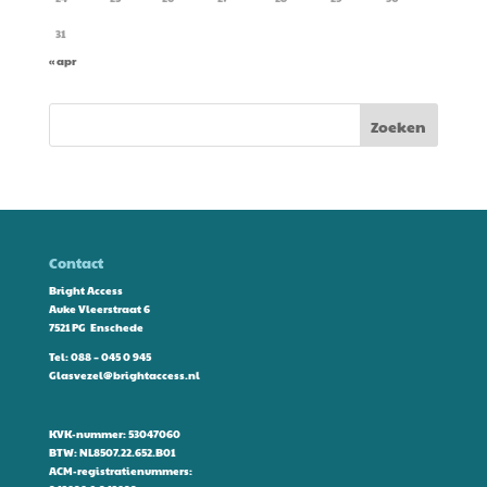
31
« apr
Contact
Bright Access
Auke Vleerstraat 6
7521 PG Enschede
Tel:
088 – 045 0 945
Glasvezel@brightaccess.nl
KVK-nummer: 53047060
BTW: NL8507.22.652.B01
ACM-registratienummers: