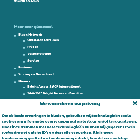
942898 & 942899
Meer over glasvezel
Eigen Netwerk
Ontsloten terreinen
Prijzen
Verzamelpand
Service
Partners
Storing en Onderhoud
Nieuws
Bright Access & ACP International
26-8-2025 Bright Access en Eurofiber
Werken bij
We waarderen uw privacy
Contact
Om de beste ervaringen te bieden, gebruiken wij technologieën zoals
cookies om informatie over je apparaat op te slaan en/of te raadplegen.
Over Bright Access
Door in te stemmen met deze technologieën kunnen wij gegevens zoals
surfgedrag of unieke ID's op deze site verwerken. Als je geen
Glasvezel voor ondernemers. Al 15 jaar is Bright Access dé glasvezel
toestemming geeft of uw toestemming intrekt, kan dit een nadelige
leverancier voor ondernemend Nederland. Bright Access maakt