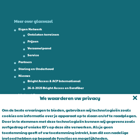
Meer over glasvezel
Eigen Netwerk
Ontsloten terreinen
Prijzen
Verzamelpand
Service
Partners
Storing en Onderhoud
Nieuws
Bright Access & ACP International
26-8-2025 Bright Access en Eurofiber
Werken bij
We waarderen uw privacy
Contact
Om de beste ervaringen te bieden, gebruiken wij technologieën zoals
cookies om informatie over je apparaat op te slaan en/of te raadplegen.
Over Bright Access
Door in te stemmen met deze technologieën kunnen wij gegevens zoals
surfgedrag of unieke ID's op deze site verwerken. Als je geen
Glasvezel voor ondernemers. Al 15 jaar is Bright Access dé glasvezel
toestemming geeft of uw toestemming intrekt, kan dit een nadelige
leverancier voor ondernemend Nederland. Bright Access maakt
invloed hebben op bepaalde functies en mogelijkheden.
glasvezel voor iedereen toegankelijk. De vraag is niet of u overstapt