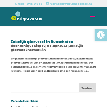
088 - 045 0 945
verkoop@brightaccess.nl
Tool
Zakelijk glasvezel in Bunschoten
door
Janique Siepel
|
do,apr,2022
|
Zakelijk
glasvezel netwerk in
Bright Access zakelijk glasvezel in Bunschoten Zakelijk 1:1 premium
glasvezel netwerk van Bright Access is uitgerold in Bunschoten. Dat
betekent dat alle ondernemers gevestigd op de bedrijventerreinen De
Kronkels, Haarburg-Noord en Haarburg-Zuid een razendsnelle...
Recente berichten