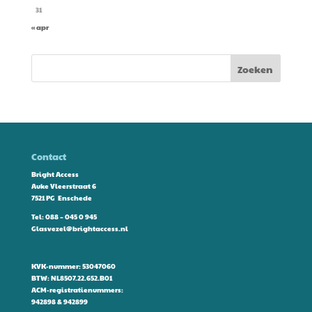
31
« apr
Contact
Bright Access
Auke Vleerstraat 6
7521 PG Enschede
Tel:
088 – 045 0 945
Glasvezel@brightaccess.nl
KVK-nummer: 53047060
BTW: NL8507.22.652.B01
ACM-registratienummers:
942898 & 942899