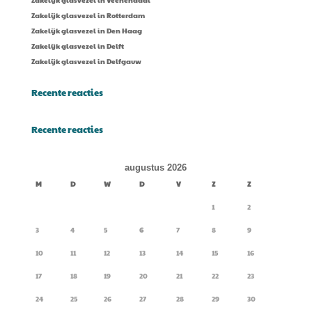
Zakelijk glasvezel in Veenendaal
Zakelijk glasvezel in Rotterdam
Zakelijk glasvezel in Den Haag
Zakelijk glasvezel in Delft
Zakelijk glasvezel in Delfgauw
Recente reacties
Recente reacties
augustus 2026
M
D
W
D
V
Z
Z
1
2
3
4
5
6
7
8
9
10
11
12
13
14
15
16
17
18
19
20
21
22
23
24
25
26
27
28
29
30