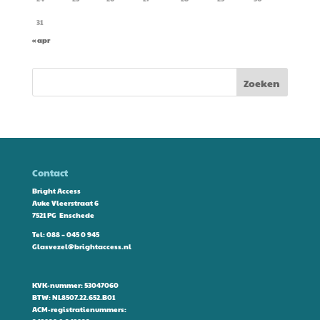
31
« apr
Contact
Bright Access
Auke Vleerstraat 6
7521 PG Enschede
Tel:
088 – 045 0 945
Glasvezel@brightaccess.nl
KVK-nummer: 53047060
BTW: NL8507.22.652.B01
ACM-registratienummers: