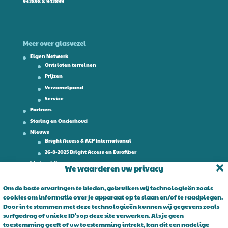
942898 & 942899
Meer over glasvezel
Eigen Netwerk
Ontsloten terreinen
Prijzen
Verzamelpand
Service
Partners
Storing en Onderhoud
Nieuws
Bright Access & ACP International
26-8-2025 Bright Access en Eurofiber
Werken bij
We waarderen uw privacy
Contact
Om de beste ervaringen te bieden, gebruiken wij technologieën zoals
cookies om informatie over je apparaat op te slaan en/of te raadplegen.
Over Bright Access
Door in te stemmen met deze technologieën kunnen wij gegevens zoals
surfgedrag of unieke ID's op deze site verwerken. Als je geen
Glasvezel voor ondernemers. Al 15 jaar is Bright Access dé glasvezel
toestemming geeft of uw toestemming intrekt, kan dit een nadelige
leverancier voor ondernemend Nederland. Bright Access maakt