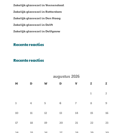
Zakelijk glasvezel in Veenendaal
Zakelijk glasvezel in Rotterdam
Zakelijk glasvezel in Den Haag
Zakelijk glasvezel in Delft
Zakelijk glasvezel in Delfgauw
Recente reacties
Recente reacties
augustus 2026
M
D
W
D
V
Z
Z
1
2
3
4
5
6
7
8
9
10
11
12
13
14
15
16
17
18
19
20
21
22
23
24
25
26
27
28
29
30