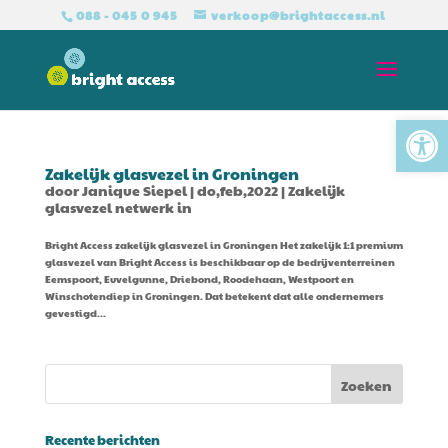
088 - 045 0 945
verkoop@brightaccess.nl
Tool
Zakelijk glasvezel in Groningen
door
Janique Siepel
|
do,feb,2022
|
Zakelijk
glasvezel netwerk in
Bright Access zakelijk glasvezel in Groningen Het zakelijk 1:1 premium
glasvezel van Bright Access is beschikbaar op de bedrijventerreinen
Eemspoort, Euvelgunne, Driebond, Roodehaan, Westpoort en
Winschotendiep in Groningen. Dat betekent dat alle ondernemers
gevestigd...
Recente berichten