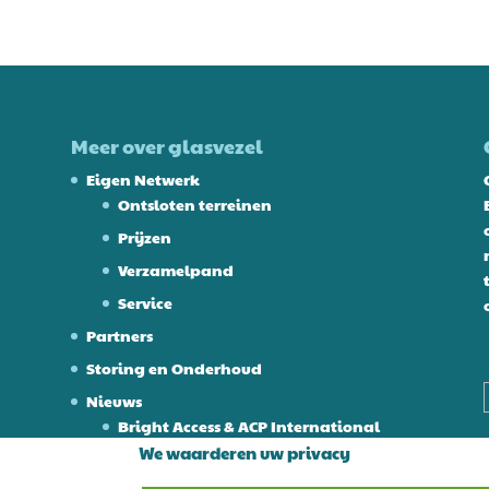
Meer over glasvezel
Eigen Netwerk
Ontsloten terreinen
Prijzen
Verzamelpand
Service
Partners
Storing en Onderhoud
Nieuws
Bright Access & ACP International
We waarderen uw privacy
26-8-2025 Bright Access en Eurofiber