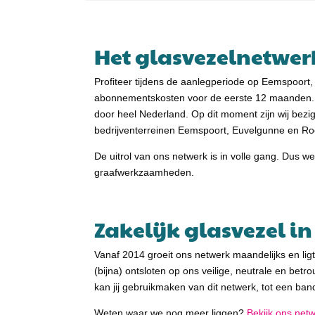
Het glasvezelnetwerk
Profiteer tijdens de aanlegperiode op Eemspoort
abonnementskosten voor de eerste 12 maanden. B
door heel Nederland. Op dit moment zijn wij bez
bedrijventerreinen Eemspoort, Euvelgunne en R
De uitrol van ons netwerk is in volle gang. Dus we
graafwerkzaamheden.
Zakelijk glasvezel i
Vanaf 2014 groeit ons netwerk maandelijks en lig
(bijna) ontsloten op ons veilige, neutrale en b
kan jij gebruikmaken van dit netwerk, tot een b
Weten waar we nog meer liggen?
Bekijk ons net