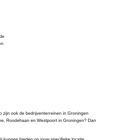
 de
en
o zijn ook de bedrijventerreinen in Groningen
gunne, Roodehaan en Westpoort in Groningen? Dan
j kunnen bieden op jouw specifieke locatie.