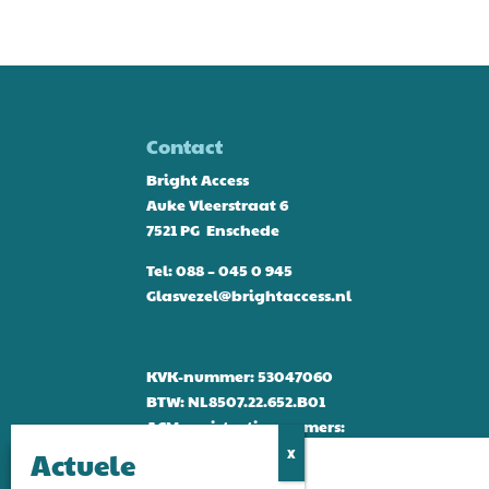
Contact
Bright Access
Auke Vleerstraat 6
7521 PG Enschede
Tel:
088 – 045 0 945
Glasvezel@brightaccess.nl
KVK-nummer: 53047060
BTW: NL8507.22.652.B01
ACM-registratienummers:
942898 & 942899