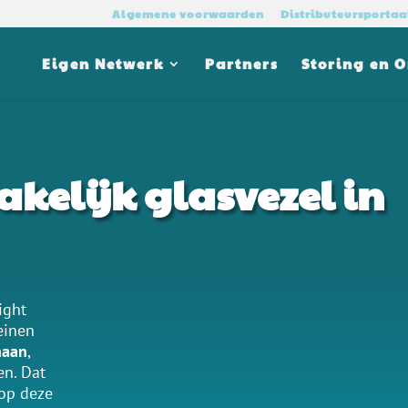
Algemene voorwaarden
Distributeursportaa
Eigen Netwerk
Partners
Storing en 
akelijk glasvezel in
ight
einen
haan
,
en. Dat
 op deze