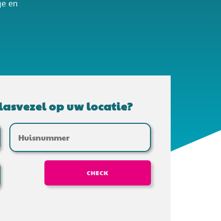
ge en
lasvezel op uw locatie?
CHECK