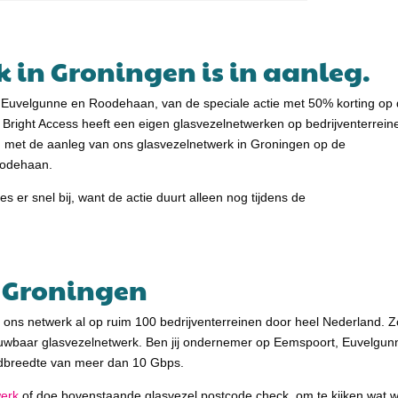
 in Groningen is in aanleg.
, Euvelgunne en Roodehaan, van de speciale actie met 50% korting op
right Access heeft een eigen glasvezelnetwerken op bedrijventerrein
ig met de aanleg van ons glasvezelnetwerk in Groningen op de
oodehaan.
es er snel bij, want de actie duurt alleen nog tijdens de
n Groningen
t ons netwerk al op ruim 100 bedrijventerreinen door heel Nederland. Z
etrouwbaar glasvezelnetwerk. Ben jij ondernemer op Eemspoort, Euvel
andbreedte van meer dan 10 Gbps.
werk
of doe bovenstaande glasvezel postcode check, om te kijken wat wi