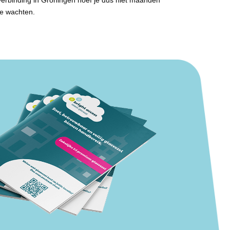
verbinding in Groningen hoef je dus niet maanden
te wachten.