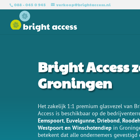
088 - 045 0 945
verkoop@brightaccess.nl
Bright Access z
Groningen
Het zakelijk 1:1 premium glasvezel van Br
Access is beschikbaar op de bedrijventerr
Eemspoort
,
Euvelgunne
,
Driebond
,
Roode
Westpoort en Winschotendiep
in Groning
betekent dat alle ondernemers gevestigd