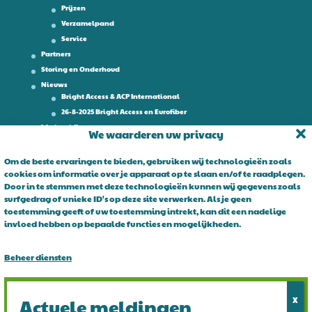
Prijzen
Verzamelpand
Service
Partners
Storing en Onderhoud
Nieuws
Bright Access & ACP International
26-8-2025 Bright Access en Eurofiber
Werken bij
We waarderen uw privacy
Contact
Om de beste ervaringen te bieden, gebruiken wij technologieën zoals
cookies om informatie over je apparaat op te slaan en/of te raadplegen.
Over Bright Access
Door in te stemmen met deze technologieën kunnen wij gegevens zoals
surfgedrag of unieke ID's op deze site verwerken. Als je geen
Glasvezel voor ondernemers. Al 15 jaar is Bright Access dé glasvezel
toestemming geeft of uw toestemming intrekt, kan dit een nadelige
leverancier voor ondernemend Nederland. Bright Access maakt
invloed hebben op bepaalde functies en mogelijkheden.
glasvezel voor iedereen toegankelijk. De vraag is niet of u overstapt
op glasvezel, maar wanneer!
Beheer diensten
Alles accepteren