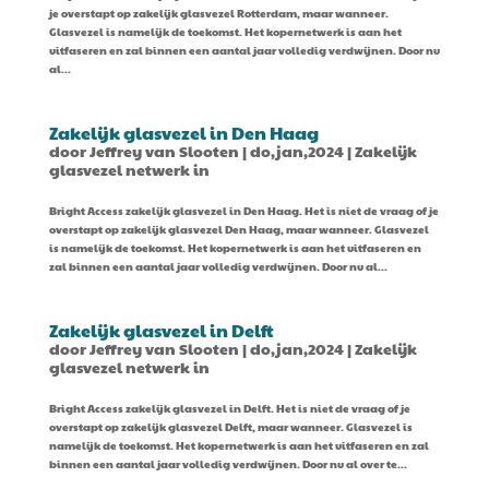
je overstapt op zakelijk glasvezel Rotterdam, maar wanneer.
Glasvezel is namelijk de toekomst. Het kopernetwerk is aan het
uitfaseren en zal binnen een aantal jaar volledig verdwijnen. Door nu
al...
Zakelijk glasvezel in Den Haag
door
Jeffrey van Slooten
|
do,jan,2024
|
Zakelijk
glasvezel netwerk in
Bright Access zakelijk glasvezel in Den Haag. Het is niet de vraag of je
overstapt op zakelijk glasvezel Den Haag, maar wanneer. Glasvezel
is namelijk de toekomst. Het kopernetwerk is aan het uitfaseren en
zal binnen een aantal jaar volledig verdwijnen. Door nu al...
Zakelijk glasvezel in Delft
door
Jeffrey van Slooten
|
do,jan,2024
|
Zakelijk
glasvezel netwerk in
Bright Access zakelijk glasvezel in Delft. Het is niet de vraag of je
overstapt op zakelijk glasvezel Delft, maar wanneer. Glasvezel is
namelijk de toekomst. Het kopernetwerk is aan het uitfaseren en zal
binnen een aantal jaar volledig verdwijnen. Door nu al over te...