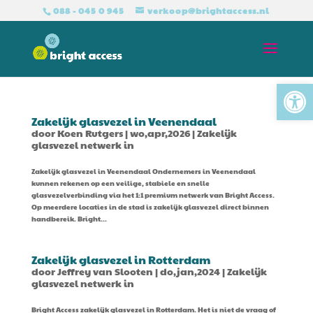
088 - 045 0 945
verkoop@brightaccess.nl
Tool
Zakelijk glasvezel in Veenendaal
door
Koen Rutgers
|
wo,apr,2026
|
Zakelijk
glasvezel netwerk in
Zakelijk glasvezel in Veenendaal Ondernemers in Veenendaal
kunnen rekenen op een veilige, stabiele en snelle
glasvezelverbinding via het 1:1 premium netwerk van Bright Access.
Op meerdere locaties in de stad is zakelijk glasvezel direct binnen
handbereik. Bright...
Zakelijk glasvezel in Rotterdam
door
Jeffrey van Slooten
|
do,jan,2024
|
Zakelijk
glasvezel netwerk in
Bright Access zakelijk glasvezel in Rotterdam. Het is niet de vraag of