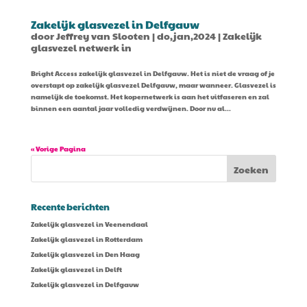
Zakelijk glasvezel in Delfgauw
door
Jeffrey van Slooten
|
do,jan,2024
|
Zakelijk
glasvezel netwerk in
Bright Access zakelijk glasvezel in Delfgauw. Het is niet de vraag of je
overstapt op zakelijk glasvezel Delfgauw, maar wanneer. Glasvezel is
namelijk de toekomst. Het kopernetwerk is aan het uitfaseren en zal
binnen een aantal jaar volledig verdwijnen. Door nu al...
« Vorige Pagina
Recente berichten
Zakelijk glasvezel in Veenendaal
Zakelijk glasvezel in Rotterdam
Zakelijk glasvezel in Den Haag
Zakelijk glasvezel in Delft
Zakelijk glasvezel in Delfgauw