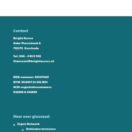
Contact
Bright Access
Auke Vleerstraat 6
7521 PG Enschede
Tel:
088 – 045 0 945
Glasvezel@brightaccess.nl
KVK-nummer: 53047060
BTW: NL8507.22.652.B01
ACM-registratienummers:
942898 & 942899
Meer over glasvezel
Eigen Netwerk
Ontsloten terreinen