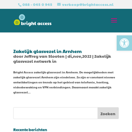
088 - 045 0 945
verkoop@brightaccess.nl
Tool
Zakelijk glasvezel in Arnhem
door
Jeffrey van Slooten
|
di,nov,2022
|
Zakelijk
glasvezel netwerk in
Bright Access zakelijk glasvezel in Arnhem. De mogelijkheden met
zakelijk glasvezel Arnhem zijn eindeloos. Zo zijn er constant nieuwe
ontwikkelingen en trends op het gebied van telefonie, hosting,
videobewaking en VPN verbindingen. Daarnaast maakt zakelijk
glasvezel...
Recente berichten