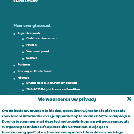
942898 & 942899
Meer over glasvezel
Eigen Netwerk
Ontsloten terreinen
Prijzen
Verzamelpand
Service
Partners
Storing en Onderhoud
Nieuws
Bright Access & ACP International
26-8-2025 Bright Access en Eurofiber
Werken bij
We waarderen uw privacy
Contact
Om de beste ervaringen te bieden, gebruiken wij technologieën zoals
cookies om informatie over je apparaat op te slaan en/of te raadplegen.
Over Bright Access
Door in te stemmen met deze technologieën kunnen wij gegevens zoals
surfgedrag of unieke ID's op deze site verwerken. Als je geen
Glasvezel voor ondernemers. Al 15 jaar is Bright Access dé glasvezel
toestemming geeft of uw toestemming intrekt, kan dit een nadelige
leverancier voor ondernemend Nederland. Bright Access maakt