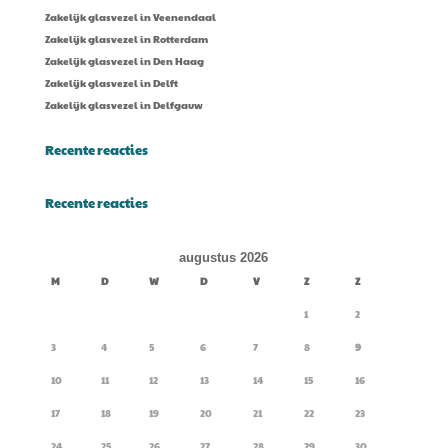
Zakelijk glasvezel in Veenendaal
Zakelijk glasvezel in Rotterdam
Zakelijk glasvezel in Den Haag
Zakelijk glasvezel in Delft
Zakelijk glasvezel in Delfgauw
Recente reacties
Recente reacties
augustus 2026
M
D
W
D
V
Z
Z
1
2
3
4
5
6
7
8
9
10
11
12
13
14
15
16
17
18
19
20
21
22
23
24
25
26
27
28
29
30