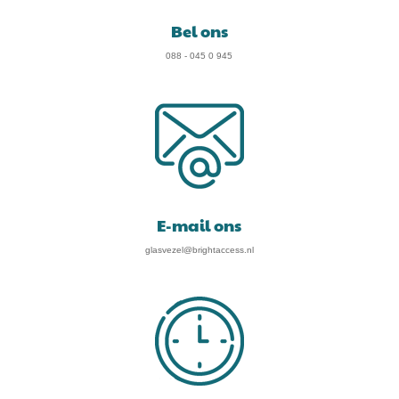
Bel ons
088 - 045 0 945
E-mail ons
glasvezel@brightaccess.nl