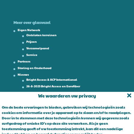
Meer over glasvezel
Eigen Netwerk
Ontsloten terreinen
Prijzen
Verzamelpand
Service
Partners
Storing en Onderhoud
Nieuws
Bright Access & ACP International
26-8-2025 Bright Access en Eurofiber
Werken bij
We waarderen uw privacy
Contact
Om de beste ervaringen te bieden, gebruiken wij technologieën zoals
cookies om informatie over je apparaat op te slaan en/of te raadplegen.
Over Bright Access
Door in te stemmen met deze technologieën kunnen wij gegevens zoals
surfgedrag of unieke ID's op deze site verwerken. Als je geen
Glasvezel voor ondernemers. Al 15 jaar is Bright Access dé glasvezel
toestemming geeft of uw toestemming intrekt, kan dit een nadelige
leverancier voor ondernemend Nederland. Bright Access maakt