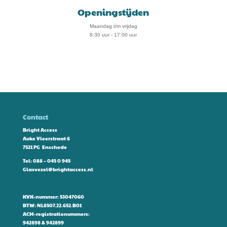
Openingstijden
Maandag t/m vrijdag
8:30 uur - 17:00 uur
Contact
Bright Access
Auke Vleerstraat 6
7521 PG Enschede
Tel:
088 – 045 0 945
Glasvezel@brightaccess.nl
KVK-nummer: 53047060
BTW: NL8507.22.652.B01
ACM-registratienummers:
942898 & 942899