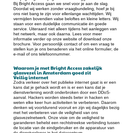
Bij Bright Access gaan we snel voor je aan de slag.
Doordat wij werken zonder vraagbundeling, hoef je bij
ons niet bang te zijn voor ellenlange wachttijden. Wij
vermijden bovendien valse beloftes en kleine letters. Wij
staan voor een duidelijke communicatie én goede
service. Uiteraard niet alleen tijdens het aanleggen van
het netwerk, maar ook daarna. Lees voor meer
informatie verder op onze website of download onze
brochure. Voor persoonlijk contact of om een vraag te
stellen kun je ons benaderen via het online formulier, de
e-mail of ons telefoonnummer.
Waarom je met Bright Access zakelijk
glasvezel in Amsterdam goed zit
Veilig internet
Zodra verkeer over het publieke internet gaat is er een
kans dat je gehack wordt en is er een kans dat je
dienstverlening wordt onderbroken door een DDoS-
aanval. Hackers worden steeds beter in hacken en
weten elke keer hun activiteiten te verbeteren. Daarom
denken wij voortdurend vooruit en zijn wij dagelijks bezig
met het verbeteren van de veiligheid van ons
glasvezelnetwerk. Onze visie om de veiligheid te
garanderen behelst een rechtstreekse verbinding tussen
de locatie van de eindgebruiker en de apparatuur van
de dienstverlener in het datacentrum.