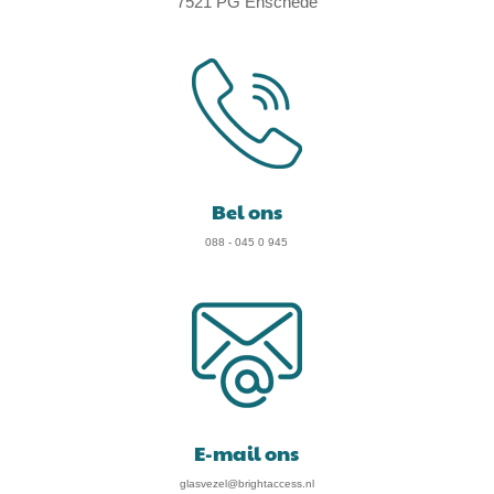
7521 PG Enschede
Bel ons
088 - 045 0 945
E-mail ons
glasvezel@brightaccess.nl