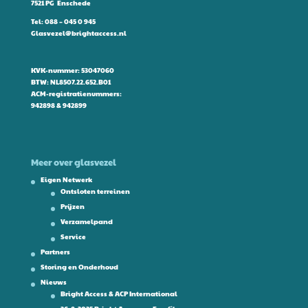
7521 PG Enschede
Tel:
088 – 045 0 945
Glasvezel@brightaccess.nl
KVK-nummer: 53047060
BTW: NL8507.22.652.B01
ACM-registratienummers:
942898 & 942899
Meer over glasvezel
Eigen Netwerk
Ontsloten terreinen
Prijzen
Verzamelpand
Service
Partners
Storing en Onderhoud
Nieuws
Bright Access & ACP International