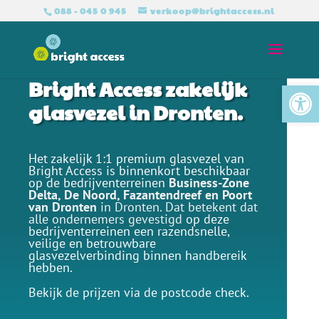
088 - 045 0 945
verkoop@brightaccess.nl
Bright Access zakelijk
Tool
glasvezel in Dronten.
Het zakelijk 1:1 premium glasvezel van
Bright Access is binnenkort beschikbaar
op de bedrijventerreinen
Business-Zone
Delta
,
De Noord
,
Fazantendreef
en
Poort
van Dronten
in Dronten. Dat betekent dat
alle ondernemers gevestigd
op deze
bedrijventerreinen een razendsnelle,
veilige en betrouwbare
glasvezelverbinding binnen handbereik
hebben.
Bekijk de prijzen via de postcode check.