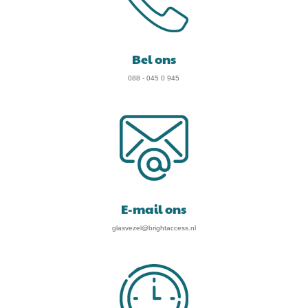
Bel ons
088 - 045 0 945
E-mail ons
glasvezel@brightaccess.nl