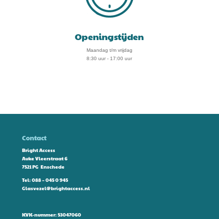
Openingstijden
Maandag t/m vrijdag
8:30 uur - 17:00 uur
Contact
Bright Access
Auke Vleerstraat 6
7521 PG Enschede
Tel:
088 – 045 0 945
Glasvezel@brightaccess.nl
KVK-nummer: 53047060