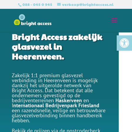
088 - 045 0 945
verkoop@brightaccess.nl
Bright Access zakelijk
Tool
glasvezel in
Heerenveen.
Zakelijk 1:1 premium glasvezel
verbinding in Heerenveen is mogelijk
dankzij het uitgerolde netwerk van
Bright Access. Dat betekent dat alle
ondernemers gevestigd op de
bedrijventerreinen
Haskerveen
en
I
nternationaal Bedrijvenpark Friesland
een razendsnelle, veilige en betrouwbare
glasvezelverbinding binnen handbereik
hebben.
Bekijk de prijzen via de postcodecheck.