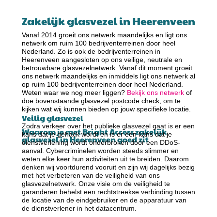
Zakelijk glasvezel in Heerenveen
Vanaf 2014 groeit ons netwerk maandelijks en ligt ons
netwerk om ruim 100 bedrijventerreinen door heel
Nederland. Zo is ook de bedrijventerreinen in
Heerenveen aangesloten op ons veilige, neutrale en
betrouwbare glasvezelnetwerk. Vanaf dit moment groeit
ons netwerk maandelijks en inmiddels ligt ons netwerk al
op ruim 100 bedrijventerreinen door heel Nederland.
Weten waar we nog meer liggen?
Bekijk ons netwerk
of
doe bovenstaande glasvezel postcode check, om te
kijken wat wij kunnen bieden op jouw specifieke locatie.
Veilig glasvezel
Zodra verkeer over het publieke glasvezel gaat is er een
Waarom je met Bright Access zakelijk
kans dat je gehack wordt en is er een kans dat je
glasvezel in Heerenveen goed zit
dienstverlening wordt onderbroken door een DDoS-
aanval. Cybercriminelen worden steeds slimmer en
weten elke keer hun activiteiten uit te breiden. Daarom
denken wij voortdurend vooruit en zijn wij dagelijks bezig
met het verbeteren van de veiligheid van ons
glasvezelnetwerk. Onze visie om de veiligheid te
garanderen behelst een rechtstreekse verbinding tussen
de locatie van de eindgebruiker en de apparatuur van
de dienstverlener in het datacentrum.