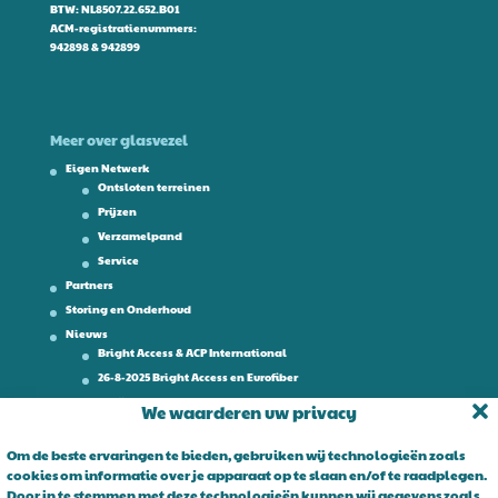
BTW: NL8507.22.652.B01
ACM-registratienummers:
942898 & 942899
Meer over glasvezel
Eigen Netwerk
Ontsloten terreinen
Prijzen
Verzamelpand
Service
Partners
Storing en Onderhoud
Nieuws
Bright Access & ACP International
26-8-2025 Bright Access en Eurofiber
Werken bij
We waarderen uw privacy
Contact
Om de beste ervaringen te bieden, gebruiken wij technologieën zoals
cookies om informatie over je apparaat op te slaan en/of te raadplegen.
Over Bright Access
Door in te stemmen met deze technologieën kunnen wij gegevens zoals