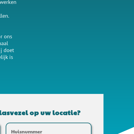
 werken
llen.
or ons
maal
ij doet
ijk is
lasvezel op uw locatie?