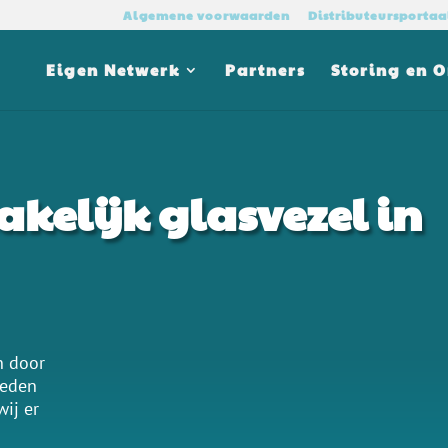
Algemene voorwaarden
Distributeursportaa
Eigen Netwerk
Partners
Storing en 
akelijk glasvezel in
n door
ieden
wij er