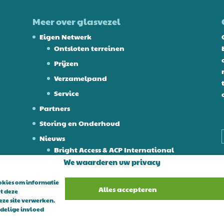
Meer over glasvezel
Eigen Netwerk
Ontsloten terreinen
Prijzen
Verzamelpand
Service
Partners
Storing en Onderhoud
Nieuws
Bright Access & ACP International
We waarderen uw privacy
26-8-2025 Bright Access en Eurofiber
Werken bij
ookies om informatie
Alles accepteren
t deze
Contact
eze site verwerken.
adelige invloed