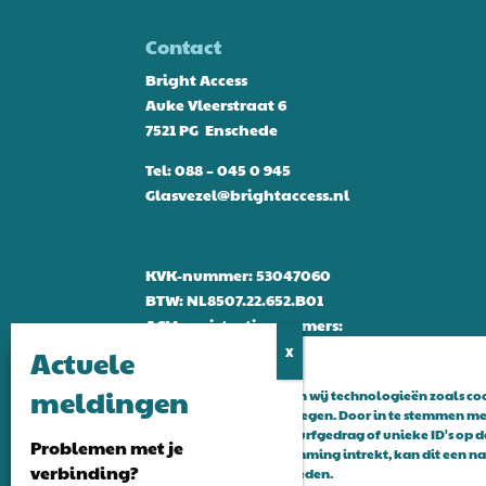
Contact
Bright Access
Auke Vleerstraat 6
7521 PG Enschede
Tel:
088 – 045 0 945
Glasvezel@brightaccess.nl
KVK-nummer: 53047060
BTW: NL8507.22.652.B01
ACM-registratienummers:
942898 & 942899
Om de beste ervaringen te bieden, gebruiken wij technologieën zoals c
over je apparaat op te slaan en/of te raadplegen. Door in te stemmen me
technologieën kunnen wij gegevens zoals surfgedrag of unieke ID's op d
Problemen met je
Als je geen toestemming geeft of uw toestemming intrekt, kan dit een n
verbinding?
hebben op bepaalde functies en mogelijkheden.