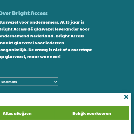
Over Bright Access
Glasvezel voor ondernemers. Al 15 jaar is
Bright Access dé glasvezel leverancier voor
ondernemend Nederland. Bright Access
maakt glasvezel voor iedereen
toegankelijk. De vraag is niet of u overstapt
op glasvezel, maar wanneer!
Alles afwijzen
Bekijk voorkeuren