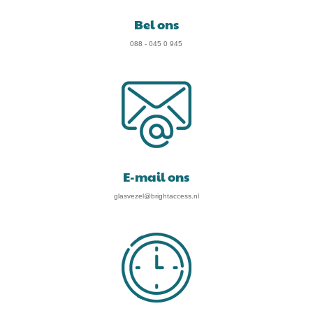
Bel ons
088 - 045 0 945
E-mail ons
glasvezel@brightaccess.nl