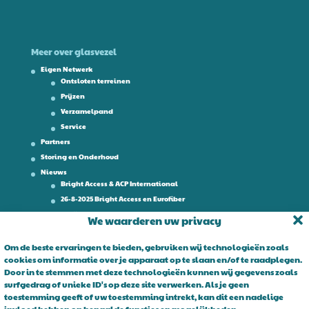
Meer over glasvezel
Eigen Netwerk
Ontsloten terreinen
Prijzen
Verzamelpand
Service
Partners
Storing en Onderhoud
Nieuws
Bright Access & ACP International
26-8-2025 Bright Access en Eurofiber
Werken bij
We waarderen uw privacy
Contact
Om de beste ervaringen te bieden, gebruiken wij technologieën zoals
cookies om informatie over je apparaat op te slaan en/of te raadplegen.
Over Bright Access
Door in te stemmen met deze technologieën kunnen wij gegevens zoals
surfgedrag of unieke ID's op deze site verwerken. Als je geen
Glasvezel voor ondernemers. Al 15 jaar is Bright Access dé glasvezel
toestemming geeft of uw toestemming intrekt, kan dit een nadelige
leverancier voor ondernemend Nederland. Bright Access maakt