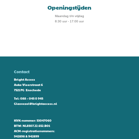
Openingstijden
Maandag t/m vrijdag
8:30 uur - 17:00 uur
Contact
Bright Access
Auke Vleerstraat 6
7521 PG Enschede
Tel:
088 – 045 0 945
Glasvezel@brightaccess.nl
KVK-nummer: 53047060
BTW: NL8507.22.652.B01
ACM-registratienummers:
942898 & 942899