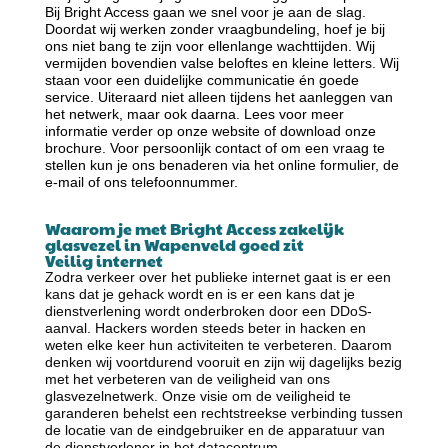
Bij Bright Access gaan we snel voor je aan de slag.
Doordat wij werken zonder vraagbundeling, hoef je bij
ons niet bang te zijn voor ellenlange wachttijden. Wij
vermijden bovendien valse beloftes en kleine letters. Wij
staan voor een duidelijke communicatie én goede
service. Uiteraard niet alleen tijdens het aanleggen van
het netwerk, maar ook daarna. Lees voor meer
informatie verder op onze website of download onze
brochure. Voor persoonlijk contact of om een vraag te
stellen kun je ons benaderen via het online formulier, de
e-mail of ons telefoonnummer.
Waarom je met Bright Access zakelijk
glasvezel in Wapenveld goed zit
Veilig internet
Zodra verkeer over het publieke internet gaat is er een
kans dat je gehack wordt en is er een kans dat je
dienstverlening wordt onderbroken door een DDoS-
aanval. Hackers worden steeds beter in hacken en
weten elke keer hun activiteiten te verbeteren. Daarom
denken wij voortdurend vooruit en zijn wij dagelijks bezig
met het verbeteren van de veiligheid van ons
glasvezelnetwerk. Onze visie om de veiligheid te
garanderen behelst een rechtstreekse verbinding tussen
de locatie van de eindgebruiker en de apparatuur van
de dienstverlener in het datacentrum.