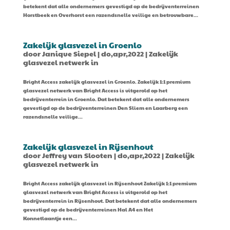
betekent dat alle ondernemers gevestigd op de bedrijventerreinen
Horstbeek en Overhorst een razendsnelle veilige en betrouwbare...
Zakelijk glasvezel in Groenlo
door
Janique Siepel
|
do,apr,2022
|
Zakelijk
glasvezel netwerk in
Bright Access zakelijk glasvezel in Groenlo. Zakelijk 1:1 premium
glasvezel netwerk van Bright Access is uitgerold op het
bedrijventerrein in Groenlo. Dat betekent dat alle ondernemers
gevestigd op de bedrijventerreinen Den Sliem en Laarberg een
razendsnelle veilige...
Zakelijk glasvezel in Rijsenhout
door
Jeffrey van Slooten
|
do,apr,2022
|
Zakelijk
glasvezel netwerk in
Bright Access zakelijk glasvezel in Rijsenhout Zakelijk 1:1 premium
glasvezel netwerk van Bright Access is uitgerold op het
bedrijventerrein in Rijsenhout. Dat betekent dat alle ondernemers
gevestigd op de bedrijventerreinen Hal A4 en Het
Konnetlaantje een...