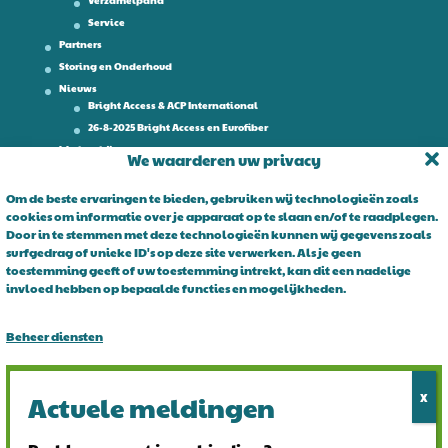
Verzamelpand
Service
Partners
Storing en Onderhoud
Nieuws
Bright Access & ACP International
26-8-2025 Bright Access en Eurofiber
Werken bij
We waarderen uw privacy
Contact
Om de beste ervaringen te bieden, gebruiken wij technologieën zoals
cookies om informatie over je apparaat op te slaan en/of te raadplegen.
Over Bright Access
Door in te stemmen met deze technologieën kunnen wij gegevens zoals
surfgedrag of unieke ID's op deze site verwerken. Als je geen
Glasvezel voor ondernemers. Al 15 jaar is Bright Access dé glasvezel
toestemming geeft of uw toestemming intrekt, kan dit een nadelige
leverancier voor ondernemend Nederland. Bright Access maakt
invloed hebben op bepaalde functies en mogelijkheden.
glasvezel voor iedereen toegankelijk. De vraag is niet of u overstapt
op glasvezel, maar wanneer!
Beheer diensten
Alles accepteren
Alles afwijzen