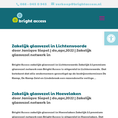
088 - 045 0 945
verkoop@brightaccess.nl
Tool
Zakelijk glasvezel in Lichtenvoorde
door
Janique Siepel
|
do,apr,2022
|
Zakelijk
glasvezel netwerk in
Bright Access zakelijk glasvezel in Lichtenvoorde Zakelijk 1:1 premium
glasvezel netwerk van Bright Access is uitgerold in Lichtenvoorde. Dat
betekent dat alle ondernemers gevestigd op de bedrijventerreinen De
Kamp, De Kamp Zuid en Lindebrook een razendsnelle veilige...
Zakelijk glasvezel in Hoevelaken
door
Janique Siepel
|
do,apr,2022
|
Zakelijk
glasvezel netwerk in
Bright Access zakelijk glasvezel in Hoevelaken Zakelijk 1:1 premium
glasvezel netwerk van Bright Access is uitgerold in Hoevelaken. Dat