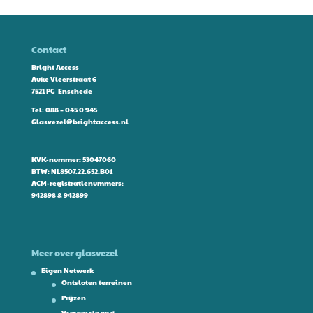
Contact
Bright Access
Auke Vleerstraat 6
7521 PG Enschede
Tel:
088 – 045 0 945
Glasvezel@brightaccess.nl
KVK-nummer: 53047060
BTW: NL8507.22.652.B01
ACM-registratienummers:
942898 & 942899
Meer over glasvezel
Eigen Netwerk
Ontsloten terreinen
Prijzen