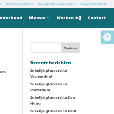
l
Partnerportaal
Google Voorwaarden
Google Privacy
Onderhoud
Nieuws
Werken bij
Contact
Tool
Recente berichten
Zakelijk glasvezel in
doen
Veenendaal
Zakelijk glasvezel in
Rotterdam
Zakelijk glasvezel in Den
Haag
Zakelijk glasvezel in Delft