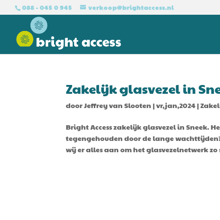
088 - 045 0 945
verkoop@brightaccess.nl
Zakelijk glasvezel in Sn
door
Jeffrey van Slooten
|
vr,jan,2024
|
Zakel
Bright Access zakelijk glasvezel in Sneek. He
tegengehouden door de lange wachttijden? B
wij er alles aan om het glasvezelnetwerk zo 