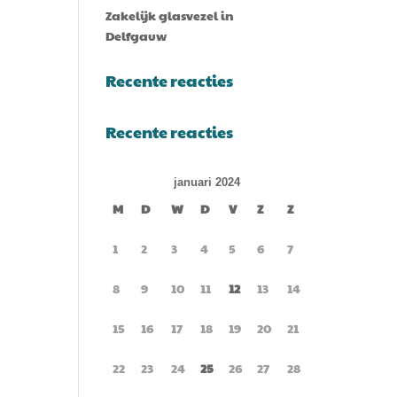
Zakelijk glasvezel in
Delfgauw
Recente reacties
Recente reacties
januari 2024
M
D
W
D
V
Z
Z
1
2
3
4
5
6
7
8
9
10
11
12
13
14
15
16
17
18
19
20
21
22
23
24
25
26
27
28