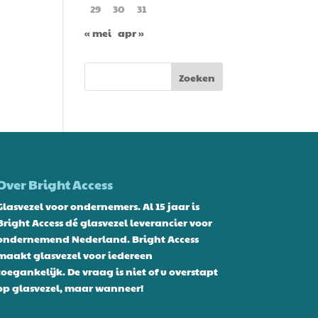
29
30
31
« mei
apr »
Over Bright Access
Glasvezel voor ondernemers. Al 15 jaar is
Bright Access dé glasvezel leverancier voor
ondernemend Nederland. Bright Access
maakt glasvezel voor iedereen
toegankelijk. De vraag is niet of u overstapt
op glasvezel, maar wanneer!