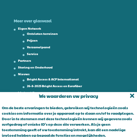
Meer over glasvezel
Eigen Netwerk
Ontsloten terreinen
Prijzen
Verzamelpand
Service
Partners
Storing en Onderhoud
Nieuws
Bright Access & ACP International
26-8-2025 Bright Access en Eurofiber
Werken bij
We waarderen uw privacy
Contact
Om de beste ervaringen te bieden, gebruiken wij technologieën zoals
cookies om informatie over je apparaat op te slaan en/of te raadplegen.
Over Bright Access
Door in te stemmen met deze technologieën kunnen wij gegevens zoals
surfgedrag of unieke ID's op deze site verwerken. Als je geen
Glasvezel voor ondernemers. Al 15 jaar is Bright Access dé glasvezel
toestemming geeft of uw toestemming intrekt, kan dit een nadelige
leverancier voor ondernemend Nederland. Bright Access maakt
invloed hebben op bepaalde functies en mogelijkheden.
glasvezel voor iedereen toegankelijk. De vraag is niet of u overstapt