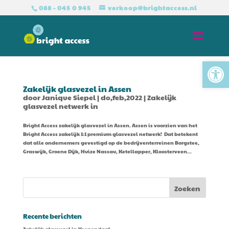
088 - 045 0 945
verkoop@brightaccess.nl
Tool
Zakelijk glasvezel in Assen
door
Janique Siepel
|
do,feb,2022
|
Zakelijk
glasvezel netwerk in
Bright Access zakelijk glasvezel in Assen. Assen is voorzien van het
Bright Access zakelijk 1:1 premium glasvezel netwerk! Dat betekent
dat alle ondernemers gevestigd op de bedrijventerreinen Borgstee,
Graswijk, Groene Dijk, Huize Nassau, Ketellapper, Kloosterveen...
Recente berichten