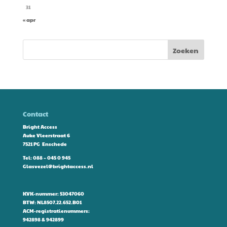
31
« apr
Contact
Bright Access
Auke Vleerstraat 6
7521 PG Enschede
Tel:
088 – 045 0 945
Glasvezel@brightaccess.nl
KVK-nummer: 53047060
BTW: NL8507.22.652.B01
ACM-registratienummers:
942898 & 942899