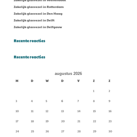
Zakelijk glasvezel in Veenendaal
Zakelijk glasvezel in Rotterdam
Zakelijk glasvezel in Den Haag
Zakelijk glasvezel in Delft
Zakelijk glasvezel in Delfgauw
Recente reacties
Recente reacties
augustus 2026
M
D
W
D
V
Z
Z
1
2
3
4
5
6
7
8
9
10
11
12
13
14
15
16
17
18
19
20
21
22
23
24
25
26
27
28
29
30