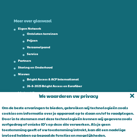
Meer over glasvezel
Eigen Netwerk
Ontsloten terreinen
Prijzen
Verzamelpand
Service
Partners
Storing en Onderhoud
Nieuws
Bright Access & ACP International
26-8-2025 Bright Access en Eurofiber
Werken bij
We waarderen uw privacy
Contact
Om de beste ervaringen te bieden, gebruiken wij technologieën zoals
cookies om informatie over je apparaat op te slaan en/of te raadplegen.
Over Bright Access
Door in te stemmen met deze technologieën kunnen wij gegevens zoals
surfgedrag of unieke ID's op deze site verwerken. Als je geen
Glasvezel voor ondernemers. Al 15 jaar is Bright Access dé glasvezel
toestemming geeft of uw toestemming intrekt, kan dit een nadelige
leverancier voor ondernemend Nederland. Bright Access maakt
invloed hebben op bepaalde functies en mogelijkheden.
glasvezel voor iedereen toegankelijk. De vraag is niet of u overstapt