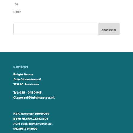
31
« apr
Contact
Bright Access
Auke Vleerstraat 6
7521 PG Enschede
Tel:
088 – 045 0 945
Glasvezel@brightaccess.nl
KVK-nummer: 53047060
BTW: NL8507.22.652.B01
ACM-registratienummers:
942898 & 942899