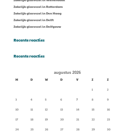
Zakelijk glasvezel in Veenendaal
Zakelijk glasvezel in Rotterdam
Zakelijk glasvezel in Den Haag
Zakelijk glasvezel in Delft
Zakelijk glasvezel in Delfgauw
Recente reacties
Recente reacties
augustus 2026
M
D
W
D
V
Z
Z
1
2
3
4
5
6
7
8
9
10
11
12
13
14
15
16
17
18
19
20
21
22
23
24
25
26
27
28
29
30