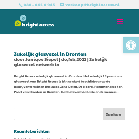
088 - 045 0 945
verkoop@brightaccess.nl
Tool
Zakelijk glasvezel in Dronten
door
Janique Siepel
|
do,feb,2022
|
Zakelijk
glasvezel netwerk in
Bright Access zakelijk glasvezel in Dronten. Het zakelijk 1:1 premium
glasvezel van Bright Access is binnenkort beschikbaar op de
bedrijventerreinen Business-Zone Delta, De Noord, Fazantendreef en
Poort van Dronten in Dronten. Dat betekent dat alle ondernemers...
Recente berichten