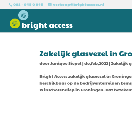
088 - 045 0 945
verkoop@brightaccess.nl
Zakelijk glasvezel in G
door
Janique Siepel
|
do,feb,2022
|
Zakelijk 
Bright Access zakelijk glasvezel in Groninge
beschikbaar op de bedrijventerreinen Eem
Winschotendiep in Groningen. Dat betekent