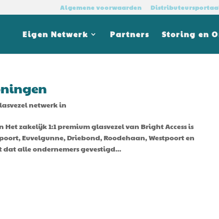
Algemene voorwaarden
Distributeursportaa
Eigen Netwerk
Partners
Storing en 
roningen
glasvezel netwerk in
n Het zakelijk 1:1 premium glasvezel van Bright Access is
spoort, Euvelgunne, Driebond, Roodehaan, Westpoort en
 dat alle ondernemers gevestigd...