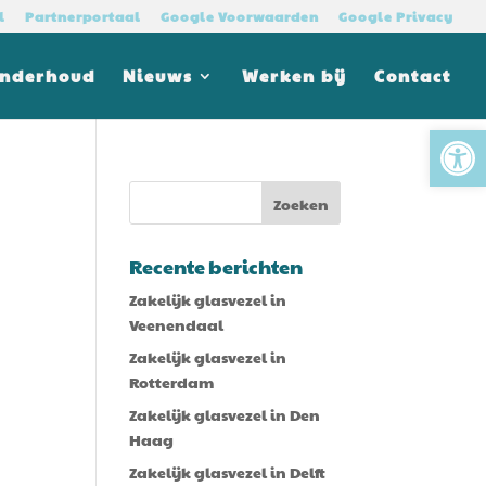
l
Partnerportaal
Google Voorwaarden
Google Privacy
Onderhoud
Nieuws
Werken bij
Contact
Tool
Recente berichten
Zakelijk glasvezel in
Veenendaal
Zakelijk glasvezel in
Rotterdam
Zakelijk glasvezel in Den
Haag
Zakelijk glasvezel in Delft