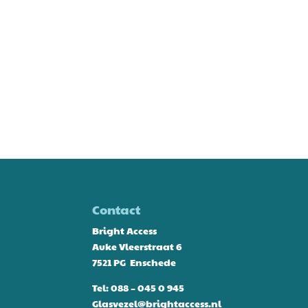
Contact
Bright Access
Auke Vleerstraat 6
7521 PG Enschede
Tel:
088 – 045 0 945
Glasvezel@brightaccess.nl