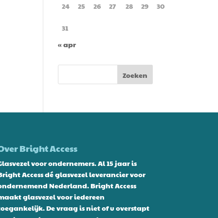
24
25
26
27
28
29
30
31
« apr
Over Bright Access
Glasvezel voor ondernemers. Al 15 jaar is
Bright Access dé glasvezel leverancier voor
ondernemend Nederland. Bright Access
maakt glasvezel voor iedereen
toegankelijk. De vraag is niet of u overstapt