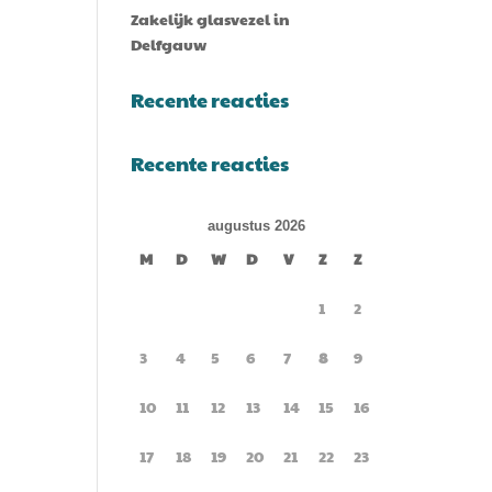
Zakelijk glasvezel in
Delfgauw
Recente reacties
Recente reacties
augustus 2026
M
D
W
D
V
Z
Z
1
2
3
4
5
6
7
8
9
10
11
12
13
14
15
16
17
18
19
20
21
22
23