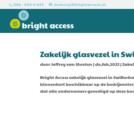
088 - 045 0 945
verkoop@brightaccess.nl
Zakelijk glasvezel in Sw
door
Jeffrey van Slooten
|
do,feb,2022
|
Zakel
Bright Access zakelijk glasvezel in Swifterba
binnenkort beschikbaar op de bedrijventerr
dat alle ondernemers gevestigd op deze bed