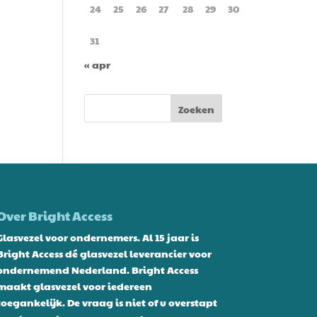
24
25
26
27
28
29
30
31
« apr
Over Bright Access
Glasvezel voor ondernemers. Al 15 jaar is
Bright Access dé glasvezel leverancier voor
ondernemend Nederland. Bright Access
maakt glasvezel voor iedereen
toegankelijk. De vraag is niet of u overstapt