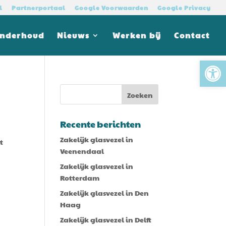
l
Partnerportaal
Google Voorwaarden
Google Privacy
Onderhoud
Nieuws
Werken bij
Contact
Tool
Recente berichten
Zakelijk glasvezel in
t
Veenendaal
Zakelijk glasvezel in
Rotterdam
Zakelijk glasvezel in Den
Haag
Zakelijk glasvezel in Delft