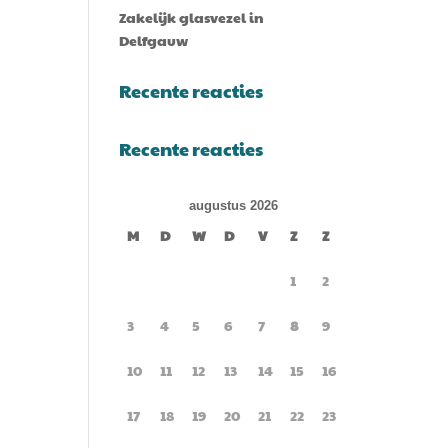
Zakelijk glasvezel in
Delfgauw
Recente reacties
Recente reacties
augustus 2026
M
D
W
D
V
Z
Z
1
2
3
4
5
6
7
8
9
10
11
12
13
14
15
16
17
18
19
20
21
22
23