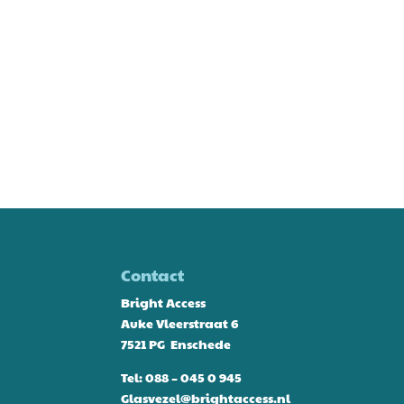
Contact
Bright Access
Auke Vleerstraat 6
7521 PG Enschede
Tel:
088 – 045 0 945
Glasvezel@brightaccess.nl